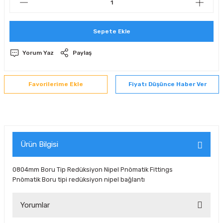
 Sıralı Sabit Bilyalı Rulmanlar
mcı Ekipmanlar
Sepete Ekle
senel Bilyalı Rulmanlar
Manifoldlar)
anları
Yorum Yaz
Paylaş
yatür Rulmanlar
anlar ve Yardımcı Elemanlar
lmanları
Fiyatı Düşünce Haber Ver
Sıralı Sabit Bilyalı Rulmanlar
Pompası
k Sıralı Sabit Bilyalı Rulmanlar
 Yedek Parça Ekipmanları
ezgah Serisi Rulmanlar
rmazlık Elemanları
Ürün Bilgisi
ynak Makaralı Rulmanlar
0804mm Boru Tip Redüksiyon Nipel Pnömatik Fittings
Pnömatik Boru tipi redüksiyon nipel bağlantı
erisi Silindirik Makaralı Rulmanlar
Yorumlar
manlar