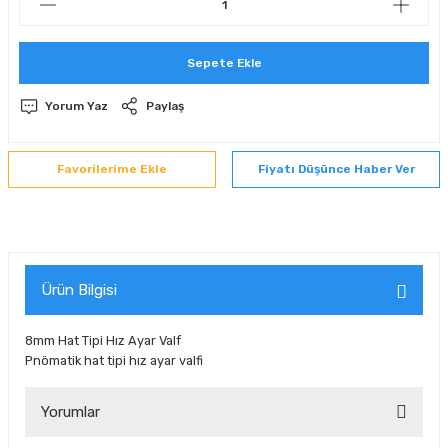
 Sıralı Sabit Bilyalı Rulmanlar
mcı Ekipmanlar
Sepete Ekle
senel Bilyalı Rulmanlar
Manifoldlar)
anları
Yorum Yaz
Paylaş
yatür Rulmanlar
anlar ve Yardımcı Elemanlar
lmanları
Fiyatı Düşünce Haber Ver
Sıralı Sabit Bilyalı Rulmanlar
Pompası
k Sıralı Sabit Bilyalı Rulmanlar
 Yedek Parça Ekipmanları
ezgah Serisi Rulmanlar
rmazlık Elemanları
Ürün Bilgisi
ynak Makaralı Rulmanlar
8mm Hat Tipi Hız Ayar Valf
Pnömatik hat tipi hız ayar valfi
erisi Silindirik Makaralı Rulmanlar
Yorumlar
manlar