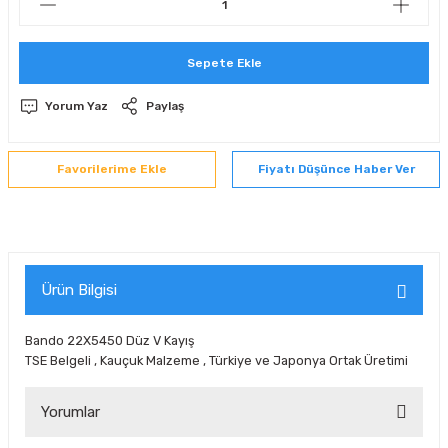
 Sıralı Sabit Bilyalı Rulmanlar
mcı Ekipmanlar
Sepete Ekle
senel Bilyalı Rulmanlar
Manifoldlar)
anları
Yorum Yaz
Paylaş
yatür Rulmanlar
anlar ve Yardımcı Elemanlar
lmanları
Fiyatı Düşünce Haber Ver
Sıralı Sabit Bilyalı Rulmanlar
Pompası
k Sıralı Sabit Bilyalı Rulmanlar
 Yedek Parça Ekipmanları
ezgah Serisi Rulmanlar
rmazlık Elemanları
Ürün Bilgisi
ynak Makaralı Rulmanlar
Bando 22X5450 Düz V Kayış
TSE Belgeli , Kauçuk Malzeme , Türkiye ve Japonya Ortak Üretimi
erisi Silindirik Makaralı Rulmanlar
Yorumlar
manlar