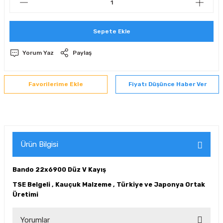
 Sıralı Sabit Bilyalı Rulmanlar
mcı Ekipmanlar
Sepete Ekle
senel Bilyalı Rulmanlar
Manifoldlar)
anları
Yorum Yaz
Paylaş
yatür Rulmanlar
anlar ve Yardımcı Elemanlar
lmanları
Fiyatı Düşünce Haber Ver
Sıralı Sabit Bilyalı Rulmanlar
Pompası
k Sıralı Sabit Bilyalı Rulmanlar
 Yedek Parça Ekipmanları
ezgah Serisi Rulmanlar
rmazlık Elemanları
Ürün Bilgisi
ynak Makaralı Rulmanlar
Bando 22x6900 Düz V Kayış
erisi Silindirik Makaralı Rulmanlar
TSE Belgeli , Kauçuk Malzeme , Türkiye ve Japonya Ortak
Üretimi
manlar
Yorumlar