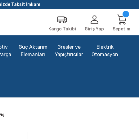
nizde Taksit İmkanı
Giriş Yap
Sepetim
Kargo Takibi
tiv
Güç Aktarım
Gresler ve
Elektrik
Parça
Elemanları
Yapıştırıcılar
Otomasyon
yış