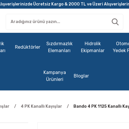
lışverişlerinizde Ücretsiz Kargo & 2000 TL ve Üzeri Alışverişleri
ik
Sızdırmazlık
Hidrolik
Otomo
Redüktörler
arı
Elemanları
Ekipmanlar
Yedek 
Kampanya
Bloglar
Ürünleri
ışlar
4 PK Kanallı Kayışlar
Bando 4 PK 1125 Kanallı Ka