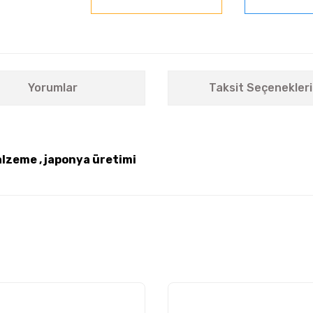
Yorumlar
Taksit Seçenekleri
alzeme , japonya üretimi
nularda yetersiz gördüğünüz noktaları öneri formunu kullanarak tarafımıza i
Bu ürüne ilk yorumu siz yapın!
Yorum Yaz