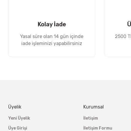
Ürün fiyatı diğer sitelerden daha pahalı.
Bu ürüne benzer farklı alternatifler olmalı.
Kolay İade
Ü
Yasal süre olan 14 gün içinde
2500 TL
iade işleminizi yapabilirsiniz
Üyelik
Kurumsal
Yeni Üyelik
İletişim
Üye Girişi
İletişim Formu