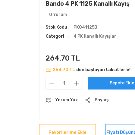
Bando 4 PK 1125 Kanallı Kayış
0 Yorum
Stok Kodu
PK041125B
Kategori
4 PK Kanallı Kayışlar
264,70 TL
264,70 TL
den başlayan taksitlerle!
Sepete Ekle
Yorum Yaz
Paylaş
Fiyatı Düşün