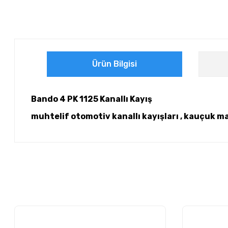
Ürün Bilgisi
Bando 4 PK 1125 Kanallı Kayış
muhtelif otomotiv kanallı kayışları , kauçuk m
Bu ürünün fiyat bilgisi, resim, ürün açıklamalarında ve diğer ko
Görüş ve önerileriniz için teşekkür ederiz.
Ürün resmi kalitesiz, bozuk veya görüntülenemiyor.
Ürün açıklamasında eksik bilgiler bulunuyor.
Ürün bilgilerinde hatalar bulunuyor.