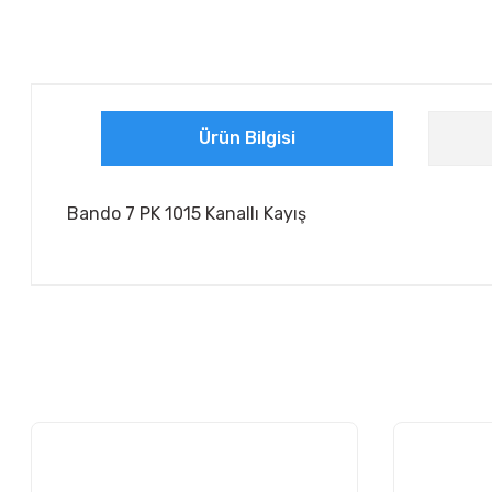
Ürün Bilgisi
Bando 7 PK 1015 Kanallı Kayış
Bu ürünün fiyat bilgisi, resim, ürün açıklamalarında ve diğer ko
Görüş ve önerileriniz için teşekkür ederiz.
Ürün resmi kalitesiz, bozuk veya görüntülenemiyor.
Ürün açıklamasında eksik bilgiler bulunuyor.
Ürün bilgilerinde hatalar bulunuyor.