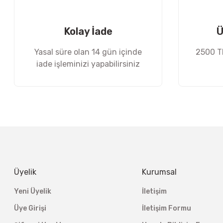
Ürün fiyatı diğer sitelerden daha pahalı.
Bu ürüne benzer farklı alternatifler olmalı.
Kolay İade
Ü
Yasal süre olan 14 gün içinde
2500 TL
iade işleminizi yapabilirsiniz
Üyelik
Kurumsal
Yeni Üyelik
İletişim
Üye Girişi
İletişim Formu