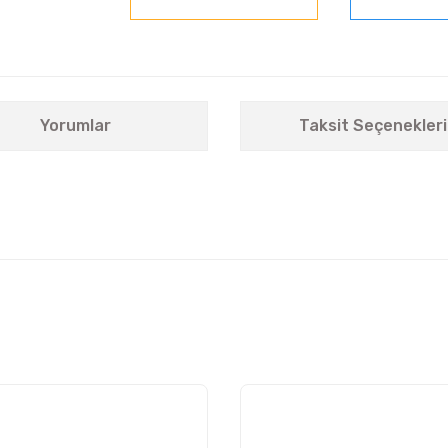
Yorumlar
Taksit Seçenekleri
nularda yetersiz gördüğünüz noktaları öneri formunu kullanarak tarafımıza i
Bu ürüne ilk yorumu siz yapın!
Yorum Yaz