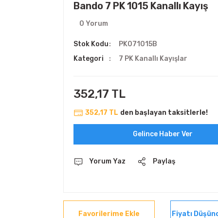
Bando 7 PK 1015 Kanallı Kayış
0 Yorum
Stok Kodu
PK071015B
Kategori
7 PK Kanallı Kayışlar
352,17 TL
352,17 TL
den başlayan taksitlerle!
Gelince Haber Ver
Yorum Yaz
Paylaş
Fiyatı Düşün