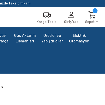
nizde Taksit İmkanı
Giriş Yap
Sepetim
Kargo Takibi
tiv
Güç Aktarım
Gresler ve
Elektrik
Parça
Elemanları
Yapıştırıcılar
Otomasyon
ış