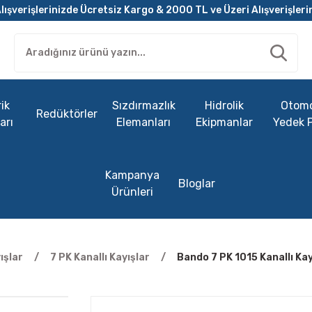
lışverişlerinizde Ücretsiz Kargo & 2000 TL ve Üzeri Alışverişleri
ik
Sızdırmazlık
Hidrolik
Otomo
Redüktörler
arı
Elemanları
Ekipmanlar
Yedek 
Kampanya
Bloglar
Ürünleri
ışlar
7 PK Kanallı Kayışlar
Bando 7 PK 1015 Kanallı Kay