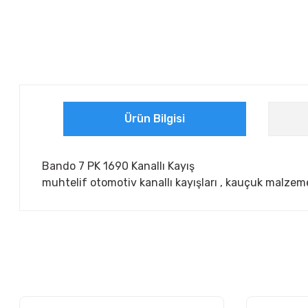
Ürün Bilgisi
Bando 7 PK 1690 Kanallı Kayış
muhtelif otomotiv kanallı kayışları , kauçuk malzem
Bu ürünün fiyat bilgisi, resim, ürün açıklamalarında ve diğer ko
Görüş ve önerileriniz için teşekkür ederiz.
Ürün resmi kalitesiz, bozuk veya görüntülenemiyor.
Ürün açıklamasında eksik bilgiler bulunuyor.