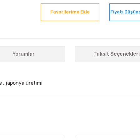
Fiyatı Düşün
Yorumlar
Taksit Seçenekleri
e , japonya üretimi
nularda yetersiz gördüğünüz noktaları öneri formunu kullanarak tarafımıza i
Bu ürüne ilk yorumu siz yapın!
Yorum Yaz