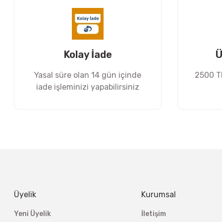
Ürün bilgilerinde hatalar bulunuyor.
Ürün fiyatı diğer sitelerden daha pahalı.
Bu ürüne benzer farklı alternatifler olmalı.
Kolay İade
Ü
Yasal süre olan 14 gün içinde
2500 TL
iade işleminizi yapabilirsiniz
Üyelik
Kurumsal
Yeni Üyelik
İletişim