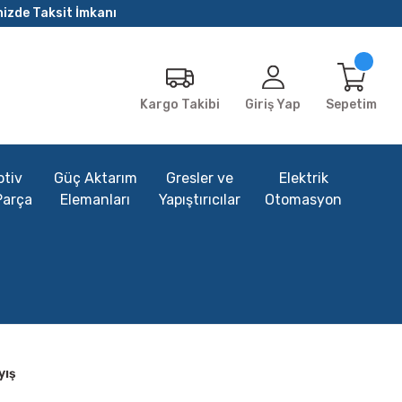
nizde Taksit İmkanı
Giriş Yap
Sepetim
Kargo Takibi
tiv
Güç Aktarım
Gresler ve
Elektrik
Parça
Elemanları
Yapıştırıcılar
Otomasyon
yış