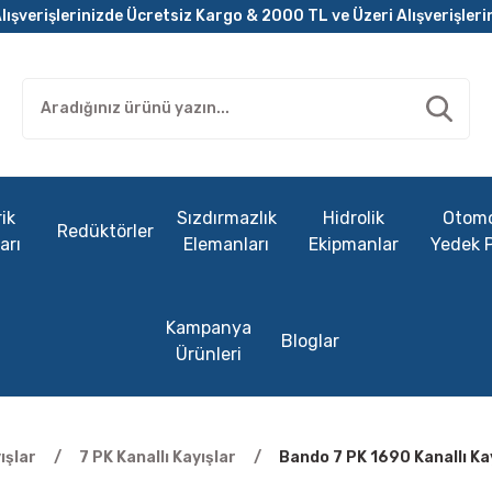
lışverişlerinizde Ücretsiz Kargo & 2000 TL ve Üzeri Alışverişleri
ik
Sızdırmazlık
Hidrolik
Otomo
Redüktörler
arı
Elemanları
Ekipmanlar
Yedek 
Kampanya
Bloglar
Ürünleri
ışlar
7 PK Kanallı Kayışlar
Bando 7 PK 1690 Kanallı Ka