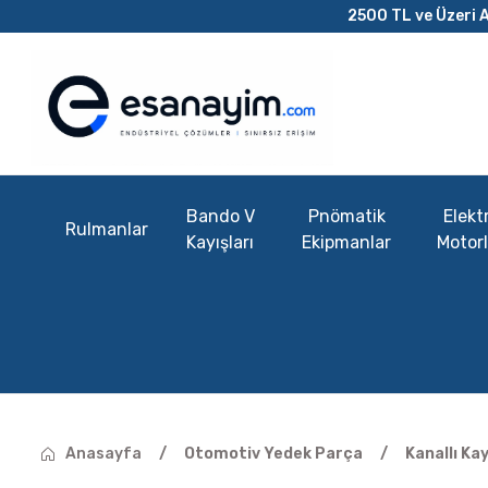
2500 TL ve Üzeri A
Bando V
Pnömatik
Elektr
Rulmanlar
Kayışları
Ekipmanlar
Motorl
Anasayfa
Otomotiv Yedek Parça
Kanallı Kay