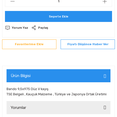
 Sıralı Sabit Bilyalı Rulmanlar
mcı Ekipmanlar
Sepete Ekle
senel Bilyalı Rulmanlar
Manifoldlar)
anları
Yorum Yaz
Paylaş
yatür Rulmanlar
anlar ve Yardımcı Elemanlar
lmanları
Fiyatı Düşünce Haber Ver
Sıralı Sabit Bilyalı Rulmanlar
Pompası
k Sıralı Sabit Bilyalı Rulmanlar
 Yedek Parça Ekipmanları
ezgah Serisi Rulmanlar
rmazlık Elemanları
Ürün Bilgisi
ynak Makaralı Rulmanlar
Bando 9,5x975 Düz V kayış
TSE Belgeli , Kauçuk Malzeme , Türkiye ve Japonya Ortak Üretimi
erisi Silindirik Makaralı Rulmanlar
Yorumlar
manlar