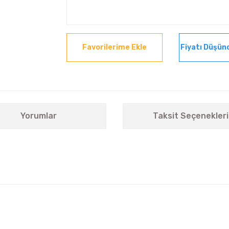
Fiyatı Düşün
Yorumlar
Taksit Seçenekleri
nularda yetersiz gördüğünüz noktaları öneri formunu kullanarak tarafımıza i
Bu ürüne ilk yorumu siz yapın!