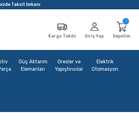
nizde Taksit İmkanı
Giriş Yap
Sepetim
Kargo Takibi
tiv
Güç Aktarım
Gresler ve
Elektrik
Parça
Elemanları
Yapıştırıcılar
Otomasyon