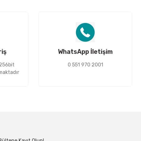
riş
WhatsApp İletişim
 256bit
0 551 970 2001
nmaktadır
Bültene Kayıt Olun!