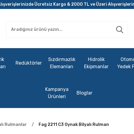
lışverişlerinizde Ücretsiz Kargo & 2000 TL ve Üzeri Alışverişleri
ik
Sızdırmazlık
Hidrolik
Otomo
Redüktörler
arı
Elemanları
Ekipmanlar
Yedek 
Kampanya
Bloglar
Ürünleri
alı Rulmanlar
Fag 2211 C3 Oynak Bilyalı Rulman