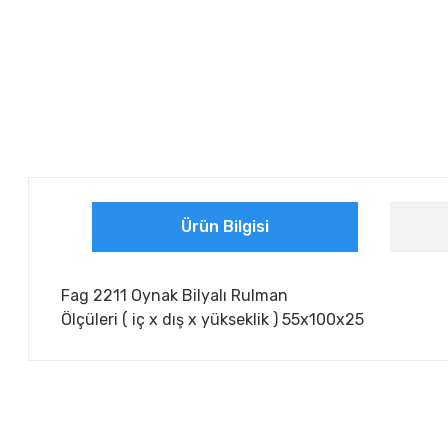
Ürün Bilgisi
Fag 2211 Oynak Bilyalı Rulman
Ölçüleri ( iç x dış x yükseklik ) 55x100x25
Bu ürünün fiyat bilgisi, resim, ürün açıklamalarında ve diğer ko
Görüş ve önerileriniz için teşekkür ederiz.