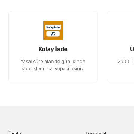
Ürün resmi kalitesiz, bozuk veya görüntülenemiyor.
Ürün açıklamasında eksik bilgiler bulunuyor.
Ürün bilgilerinde hatalar bulunuyor.
Ürün fiyatı diğer sitelerden daha pahalı.
Bu ürüne benzer farklı alternatifler olmalı.
Kolay İade
Ü
Yasal süre olan 14 gün içinde
2500 TL
iade işleminizi yapabilirsiniz
Üyelik
Kurumsal