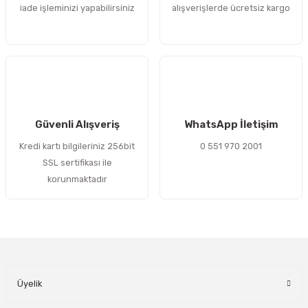
iade işleminizi yapabilirsiniz
alışverişlerde ücretsiz kargo
Bu ürüne benzer farklı alternatifler olmalı.
Gönder
Güvenli Alışveriş
WhatsApp İletişim
Kredi kartı bilgileriniz 256bit
0 551 970 2001
SSL sertifikası ile
korunmaktadır
Üyelik