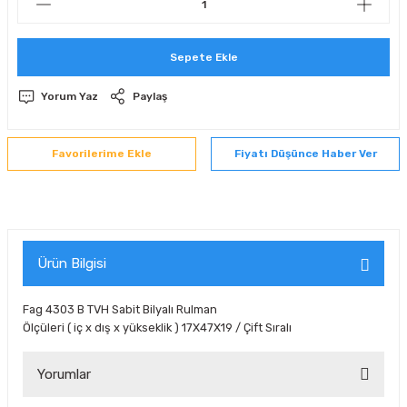
 Sıralı Sabit Bilyalı Rulmanlar
mcı Ekipmanlar
Sepete Ekle
senel Bilyalı Rulmanlar
Manifoldlar)
anları
Yorum Yaz
Paylaş
yatür Rulmanlar
anlar ve Yardımcı Elemanlar
lmanları
Fiyatı Düşünce Haber Ver
Sıralı Sabit Bilyalı Rulmanlar
Pompası
k Sıralı Sabit Bilyalı Rulmanlar
 Yedek Parça Ekipmanları
ezgah Serisi Rulmanlar
rmazlık Elemanları
Ürün Bilgisi
ynak Makaralı Rulmanlar
Fag 4303 B TVH Sabit Bilyalı Rulman
Ölçüleri ( iç x dış x yükseklik ) 17X47X19 / Çift Sıralı
erisi Silindirik Makaralı Rulmanlar
Yorumlar
manlar