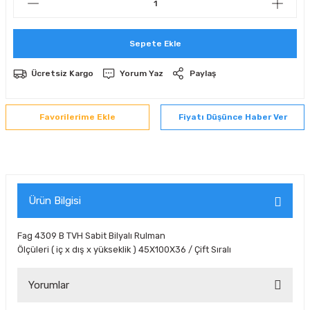
 Sıralı Sabit Bilyalı Rulmanlar
mcı Ekipmanlar
Sepete Ekle
senel Bilyalı Rulmanlar
Manifoldlar)
anları
Ücretsiz Kargo
Yorum Yaz
Paylaş
yatür Rulmanlar
anlar ve Yardımcı Elemanlar
lmanları
Fiyatı Düşünce Haber Ver
Sıralı Sabit Bilyalı Rulmanlar
Pompası
k Sıralı Sabit Bilyalı Rulmanlar
 Yedek Parça Ekipmanları
ezgah Serisi Rulmanlar
rmazlık Elemanları
Ürün Bilgisi
ynak Makaralı Rulmanlar
Fag 4309 B TVH Sabit Bilyalı Rulman
Ölçüleri ( iç x dış x yükseklik ) 45X100X36 / Çift Sıralı
erisi Silindirik Makaralı Rulmanlar
Yorumlar
manlar