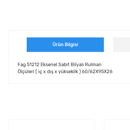
Ürün Bilgisi
Fag 51212 Eksenel Sabit Bilyalı Rulman
Ölçüleri ( iç x dış x yükseklik ) 60/62X95X26
Bu ürünün fiyat bilgisi, resim, ürün açıklamalarında ve diğer ko
Görüş ve önerileriniz için teşekkür ederiz.
Ürün resmi kalitesiz, bozuk veya görüntülenemiyor.
Ürün açıklamasında eksik bilgiler bulunuyor.