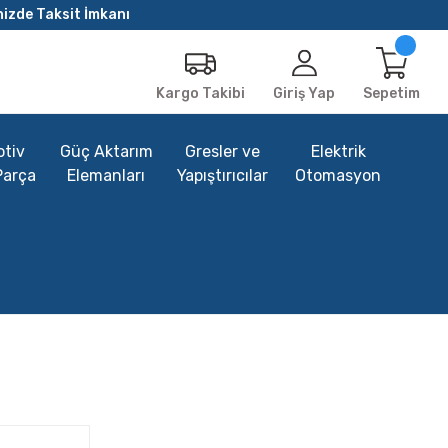
nizde Taksit İmkanı
Giriş Yap
Sepetim
Kargo Takibi
tiv
Güç Aktarım
Gresler ve
Elektrik
Parça
Elemanları
Yapıştırıcılar
Otomasyon