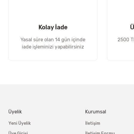
Ürün bilgilerinde hatalar bulunuyor.
Ürün fiyatı diğer sitelerden daha pahalı.
Bu ürüne benzer farklı alternatifler olmalı.
Kolay İade
Ü
Yasal süre olan 14 gün içinde
2500 TL
iade işleminizi yapabilirsiniz
Üyelik
Kurumsal
Yeni Üyelik
İletişim
Üye Girişi
İletişim Formu