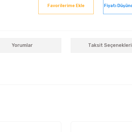
Fiyatı Düşün
Yorumlar
Taksit Seçenekleri
nularda yetersiz gördüğünüz noktaları öneri formunu kullanarak tarafımıza i
Bu ürüne ilk yorumu siz yapın!
Yorum Yaz