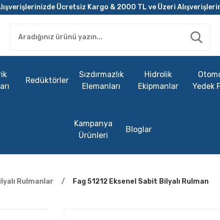
lışverişlerinizde Ücretsiz Kargo & 2000 TL ve Üzeri Alışverişleri
ik
Sızdırmazlık
Hidrolik
Otomo
Redüktörler
arı
Elemanları
Ekipmanlar
Yedek 
Kampanya
Bloglar
Ürünleri
ilyalı Rulmanlar
Fag 51212 Eksenel Sabit Bilyalı Rulman