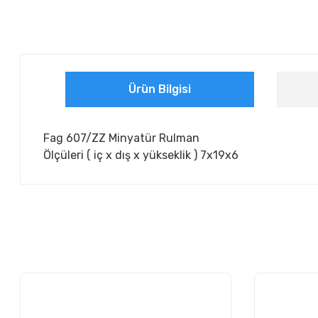
Ürün Bilgisi
Fag 607/ZZ Minyatür Rulman
Ölçüleri ( iç x dış x yükseklik ) 7x19x6
Bu ürünün fiyat bilgisi, resim, ürün açıklamalarında ve diğer ko
Görüş ve önerileriniz için teşekkür ederiz.
Ürün resmi kalitesiz, bozuk veya görüntülenemiyor.
Ürün açıklamasında eksik bilgiler bulunuyor.
Ürün bilgilerinde hatalar bulunuyor.