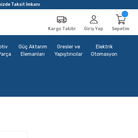
nizde Taksit İmkanı
Giriş Yap
Sepetim
Kargo Takibi
tiv
Güç Aktarım
Gresler ve
Elektrik
Parça
Elemanları
Yapıştırıcılar
Otomasyon