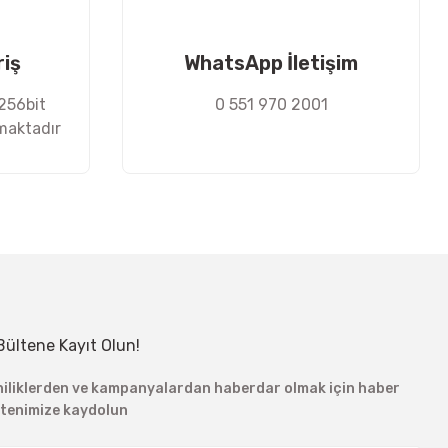
riş
WhatsApp İletişim
 256bit
0 551 970 2001
nmaktadır
Bültene Kayıt Olun!
niliklerden ve kampanyalardan haberdar olmak için haber
ltenimize kaydolun