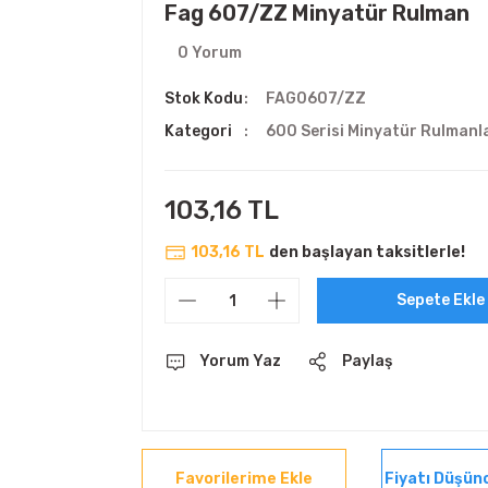
Fag 607/ZZ Minyatür Rulman
0 Yorum
Stok Kodu
FAG0607/ZZ
Kategori
600 Serisi Minyatür Rulmanl
103,16 TL
103,16 TL
den başlayan taksitlerle!
Sepete Ekle
Yorum Yaz
Paylaş
Fiyatı Düşün