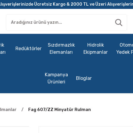
lışverişlerinizde Ücretsiz Kargo & 2000 TL ve Üzeri Alışverişleri
ik
Sızdırmazlık
Hidrolik
Otomo
Redüktörler
arı
Elemanları
Ekipmanlar
Yedek 
Kampanya
Bloglar
Ürünleri
ulmanlar
Fag 607/ZZ Minyatür Rulman