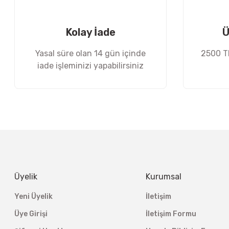
Ürün fiyatı diğer sitelerden daha pahalı.
Bu ürüne benzer farklı alternatifler olmalı.
Kolay İade
Ü
Yasal süre olan 14 gün içinde
2500 TL
iade işleminizi yapabilirsiniz
Üyelik
Kurumsal
Yeni Üyelik
İletişim
Üye Girişi
İletişim Formu