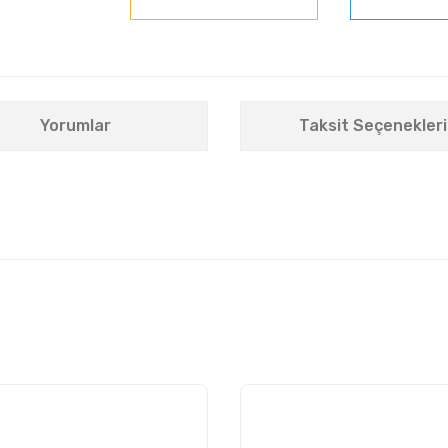
Yorumlar
Taksit Seçenekleri
nularda yetersiz gördüğünüz noktaları öneri formunu kullanarak tarafımıza i
Bu ürüne ilk yorumu siz yapın!
Yorum Yaz