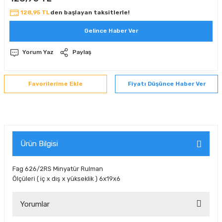
 Sıralı Sabit Bilyalı Rulmanlar
mcı Ekipmanlar
128,95 TL
den başlayan taksitlerle!
Gelince Haber Ver
senel Bilyalı Rulmanlar
Manifoldlar)
anları
Yorum Yaz
Paylaş
yatür Rulmanlar
anlar ve Yardımcı Elemanlar
lmanları
Fiyatı Düşünce Haber Ver
Sıralı Sabit Bilyalı Rulmanlar
Pompası
k Sıralı Sabit Bilyalı Rulmanlar
 Yedek Parça Ekipmanları
ezgah Serisi Rulmanlar
rmazlık Elemanları
Ürün Bilgisi
ynak Makaralı Rulmanlar
Fag 626/2RS Minyatür Rulman
Ölçüleri ( iç x dış x yükseklik ) 6x19x6
erisi Silindirik Makaralı Rulmanlar
Yorumlar
manlar