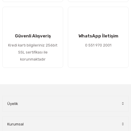
esanayim
esanayim
ESN 1212/K Oynak Bilyalı Rulman 60x110x22
ESN H/212 Manşon
Gönder
Güvenli Alışveriş
WhatsApp İletişim
803,63 TL
215,67 TL
Kredi kartı bilgileriniz 256bit
0 551 970 2001
SSL sertifikası ile
korunmaktadır
Üyelik
Kurumsal