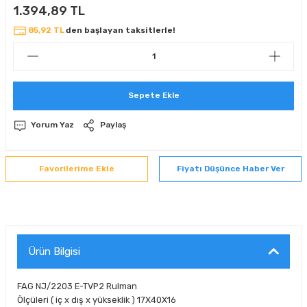
1.394,89 TL
 Sıralı Sabit Bilyalı Rulmanlar
mcı Ekipmanlar
85,92 TL
den başlayan taksitlerle!
senel Bilyalı Rulmanlar
Manifoldlar)
anları
yatür Rulmanlar
anlar ve Yardımcı Elemanlar
lmanları
Sepete Ekle
Sıralı Sabit Bilyalı Rulmanlar
Pompası
Yorum Yaz
Paylaş
k Sıralı Sabit Bilyalı Rulmanlar
 Yedek Parça Ekipmanları
Fiyatı Düşünce Haber Ver
ezgah Serisi Rulmanlar
rmazlık Elemanları
ynak Makaralı Rulmanlar
Ürün Bilgisi
erisi Silindirik Makaralı Rulmanlar
manlar
FAG NJ/2203 E-TVP2 Rulman
Ölçüleri ( iç x dış x yükseklik ) 17X40X16