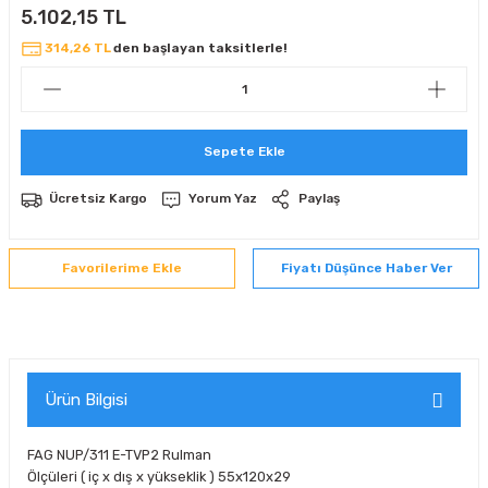
5.102,15 TL
 Sıralı Sabit Bilyalı Rulmanlar
mcı Ekipmanlar
314,26 TL
den başlayan taksitlerle!
senel Bilyalı Rulmanlar
Manifoldlar)
anları
yatür Rulmanlar
anlar ve Yardımcı Elemanlar
lmanları
Sepete Ekle
Sıralı Sabit Bilyalı Rulmanlar
Pompası
Ücretsiz Kargo
Yorum Yaz
Paylaş
k Sıralı Sabit Bilyalı Rulmanlar
 Yedek Parça Ekipmanları
Fiyatı Düşünce Haber Ver
ezgah Serisi Rulmanlar
rmazlık Elemanları
ynak Makaralı Rulmanlar
Ürün Bilgisi
erisi Silindirik Makaralı Rulmanlar
manlar
FAG NUP/311 E-TVP2 Rulman
Ölçüleri ( iç x dış x yükseklik ) 55x120x29