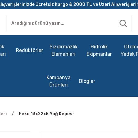
lışverişlerinizde Ücretsiz Kargo & 2000 TL ve Üzeri Alışverişleri
ik
Sızdırmazlık
Hidrolik
Otomo
Redüktörler
arı
Elemanları
Ekipmanlar
Yedek 
Kampanya
Bloglar
Ürünleri
eri
Feko 13x22x5 Yağ Keçesi