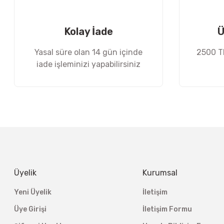
Ürün fiyatı diğer sitelerden daha pahalı.
Bu ürüne benzer farklı alternatifler olmalı.
Kolay İade
Ü
Yasal süre olan 14 gün içinde
2500 TL
iade işleminizi yapabilirsiniz
Üyelik
Kurumsal
Yeni Üyelik
İletişim
Üye Girişi
İletişim Formu