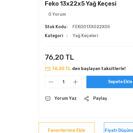
Feko 13x22x5 Yağ Keçesi
0 Yorum
Stok Kodu
FEKO013X022X05
Kategori
Yağ Keçeleri
76,20 TL
76,20 TL
den başlayan taksitlerle!
Sepete Ekle
Yorum Yaz
Paylaş
Fiyatı Düşün