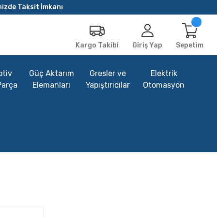
nizde Taksit İmkanı
Giriş Yap
Sepetim
Kargo Takibi
tiv
Güç Aktarım
Gresler ve
Elektrik
Parça
Elemanları
Yapıştırıcılar
Otomasyon