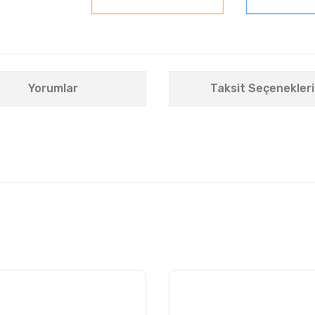
Yorumlar
Taksit Seçenekleri
nularda yetersiz gördüğünüz noktaları öneri formunu kullanarak tarafımıza i
Bu ürüne ilk yorumu siz yapın!
Yorum Yaz