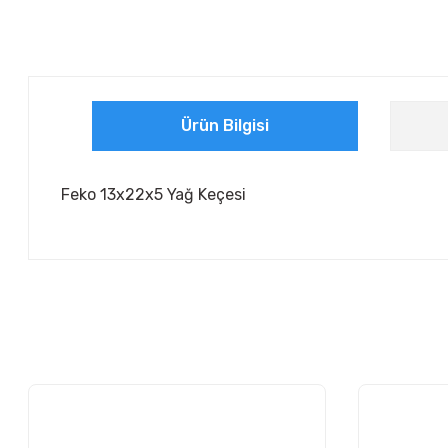
Ürün Bilgisi
Feko 13x22x5 Yağ Keçesi
Bu ürünün fiyat bilgisi, resim, ürün açıklamalarında ve diğer ko
Görüş ve önerileriniz için teşekkür ederiz.
Ürün resmi kalitesiz, bozuk veya görüntülenemiyor.
Ürün açıklamasında eksik bilgiler bulunuyor.
Ürün bilgilerinde hatalar bulunuyor.