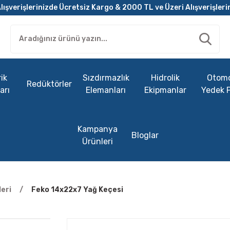
lışverişlerinizde Ücretsiz Kargo & 2000 TL ve Üzeri Alışverişleri
ik
Sızdırmazlık
Hidrolik
Otomo
Redüktörler
arı
Elemanları
Ekipmanlar
Yedek 
Kampanya
Bloglar
Ürünleri
eri
Feko 14x22x7 Yağ Keçesi