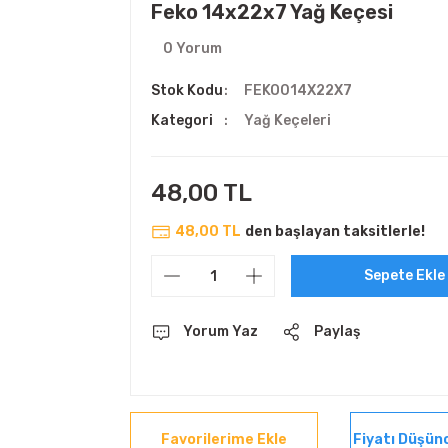
Feko 14x22x7 Yağ Keçesi
0 Yorum
Stok Kodu
FEKO014X22X7
Kategori
Yağ Keçeleri
48,00 TL
48,00 TL
den başlayan taksitlerle!
Sepete Ekle
Yorum Yaz
Paylaş
Fiyatı Düşün