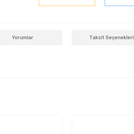
Yorumlar
Taksit Seçenekleri
nularda yetersiz gördüğünüz noktaları öneri formunu kullanarak tarafımıza i
Bu ürüne ilk yorumu siz yapın!
Yorum Yaz