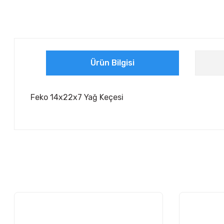
Ürün Bilgisi
Feko 14x22x7 Yağ Keçesi
Bu ürünün fiyat bilgisi, resim, ürün açıklamalarında ve diğer ko
Görüş ve önerileriniz için teşekkür ederiz.
Ürün resmi kalitesiz, bozuk veya görüntülenemiyor.
Ürün açıklamasında eksik bilgiler bulunuyor.
Ürün bilgilerinde hatalar bulunuyor.