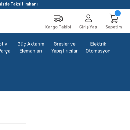
nizde Taksit İmkanı
Giriş Yap
Sepetim
Kargo Takibi
tiv
Güç Aktarım
Gresler ve
Elektrik
Parça
Elemanları
Yapıştırıcılar
Otomasyon