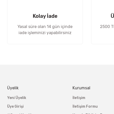
Ürün fiyatı diğer sitelerden daha pahalı.
Bu ürüne benzer farklı alternatifler olmalı.
Kolay İade
Ü
Yasal süre olan 14 gün içinde
2500 TL
iade işleminizi yapabilirsiniz
Üyelik
Kurumsal
Yeni Üyelik
İletişim
Üye Girişi
İletişim Formu