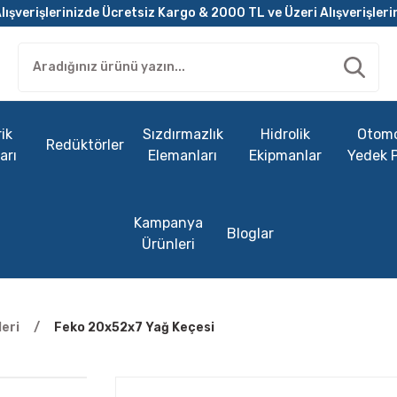
lışverişlerinizde Ücretsiz Kargo & 2000 TL ve Üzeri Alışverişleri
ik
Sızdırmazlık
Hidrolik
Otomo
Redüktörler
arı
Elemanları
Ekipmanlar
Yedek 
Kampanya
Bloglar
Ürünleri
eri
Feko 20x52x7 Yağ Keçesi