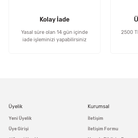
Ürün fiyatı diğer sitelerden daha pahalı.
Bu ürüne benzer farklı alternatifler olmalı.
Kolay İade
Ü
Yasal süre olan 14 gün içinde
2500 TL
iade işleminizi yapabilirsiniz
Üyelik
Kurumsal
Yeni Üyelik
İletişim
Üye Girişi
İletişim Formu