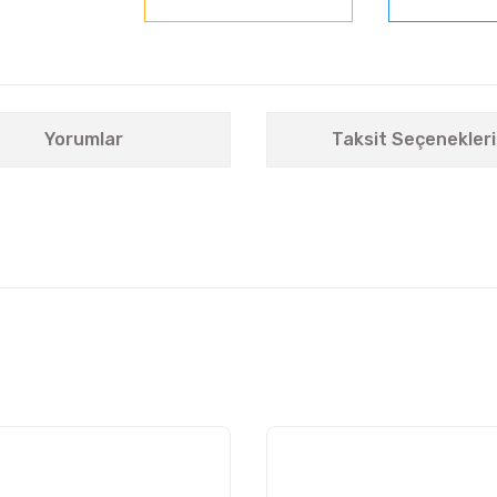
Yorumlar
Taksit Seçenekleri
nularda yetersiz gördüğünüz noktaları öneri formunu kullanarak tarafımıza i
Bu ürüne ilk yorumu siz yapın!
Yorum Yaz