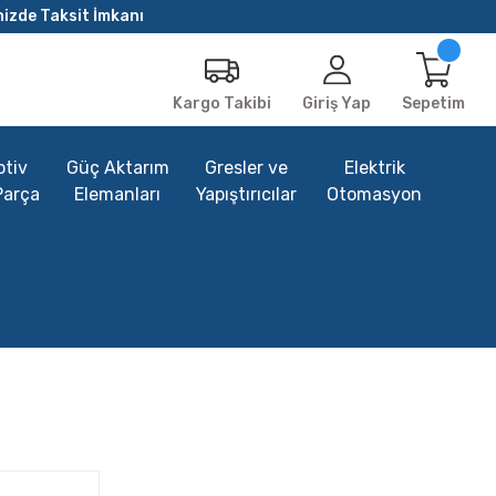
nizde Taksit İmkanı
Giriş Yap
Sepetim
Kargo Takibi
tiv
Güç Aktarım
Gresler ve
Elektrik
Parça
Elemanları
Yapıştırıcılar
Otomasyon