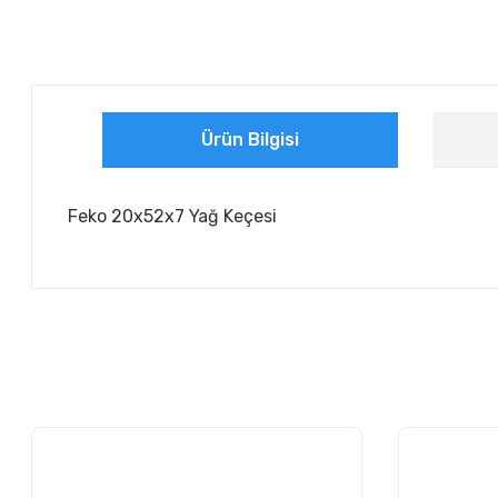
Ürün Bilgisi
Feko 20x52x7 Yağ Keçesi
Bu ürünün fiyat bilgisi, resim, ürün açıklamalarında ve diğer ko
Görüş ve önerileriniz için teşekkür ederiz.
Ürün resmi kalitesiz, bozuk veya görüntülenemiyor.
Ürün açıklamasında eksik bilgiler bulunuyor.
Ürün bilgilerinde hatalar bulunuyor.