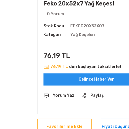
Feko 20x52x7 Yağ Keçesi
0 Yorum
Stok Kodu
FEKO020X52X07
Kategori
Yağ Keçeleri
76,19 TL
76,19 TL
den başlayan taksitlerle!
Gelince Haber Ver
Yorum Yaz
Paylaş
Fiyatı Düşün