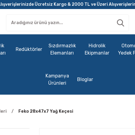
lışverişlerinizde Ücretsiz Kargo & 2000 TL ve Üzeri Alışverişleri
ik
Sızdırmazlık
Hidrolik
Otomo
Redüktörler
arı
Elemanları
Ekipmanlar
Yedek 
Kampanya
Bloglar
Ürünleri
eri
Feko 28x47x7 Yağ Keçesi