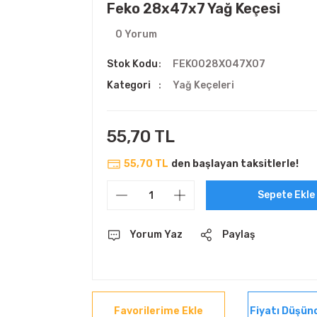
Feko 28x47x7 Yağ Keçesi
0 Yorum
Stok Kodu
FEKO028X047X07
Kategori
Yağ Keçeleri
55,70 TL
55,70 TL
den başlayan taksitlerle!
Sepete Ekle
Yorum Yaz
Paylaş
Fiyatı Düşün