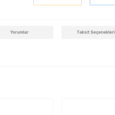
Yorumlar
Taksit Seçenekleri
nularda yetersiz gördüğünüz noktaları öneri formunu kullanarak tarafımıza i
Bu ürüne ilk yorumu siz yapın!
Yorum Yaz