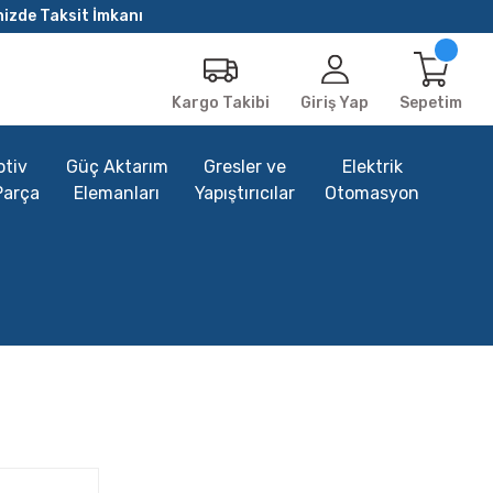
nizde Taksit İmkanı
Giriş Yap
Sepetim
Kargo Takibi
tiv
Güç Aktarım
Gresler ve
Elektrik
Parça
Elemanları
Yapıştırıcılar
Otomasyon