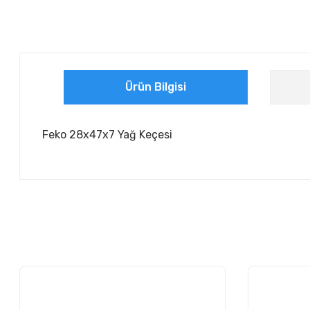
Ürün Bilgisi
Feko 28x47x7 Yağ Keçesi
Bu ürünün fiyat bilgisi, resim, ürün açıklamalarında ve diğer ko
Görüş ve önerileriniz için teşekkür ederiz.
Ürün resmi kalitesiz, bozuk veya görüntülenemiyor.
Ürün açıklamasında eksik bilgiler bulunuyor.
Ürün bilgilerinde hatalar bulunuyor.