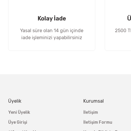
Ürün fiyatı diğer sitelerden daha pahalı.
Bu ürüne benzer farklı alternatifler olmalı.
Kolay İade
Ü
Yasal süre olan 14 gün içinde
2500 TL
iade işleminizi yapabilirsiniz
Üyelik
Kurumsal
Yeni Üyelik
İletişim
Üye Girişi
İletişim Formu