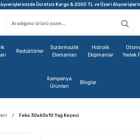
lışverişlerinizde Ücretsiz Kargo & 2000 TL ve Üzeri Alışverişleri
ik
Sızdırmazlık
Hidrolik
Otomo
Redüktörler
arı
Elemanları
Ekipmanlar
Yedek 
Kampanya
Bloglar
Ürünleri
eri
Feko 30x60x10 Yağ Keçesi