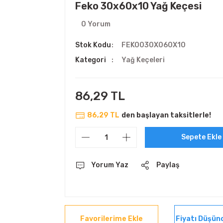
Feko 30x60x10 Yağ Keçesi
0 Yorum
Stok Kodu
FEKO030X060X10
Kategori
Yağ Keçeleri
86,29 TL
86,29 TL
den başlayan taksitlerle!
Sepete Ekle
Yorum Yaz
Paylaş
Fiyatı Düşün