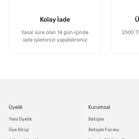
Ürün fiyatı diğer sitelerden daha pahalı.
Bu ürüne benzer farklı alternatifler olmalı.
Kolay İade
Ü
Yasal süre olan 14 gün içinde
2500 TL
iade işleminizi yapabilirsiniz
Üyelik
Kurumsal
Yeni Üyelik
İletişim
Üye Girişi
İletişim Formu