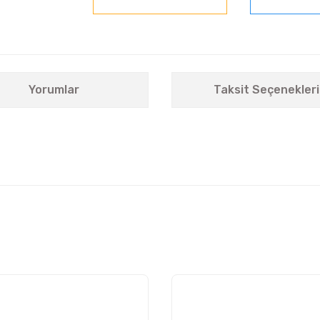
Yorumlar
Taksit Seçenekleri
nularda yetersiz gördüğünüz noktaları öneri formunu kullanarak tarafımıza i
Bu ürüne ilk yorumu siz yapın!
Yorum Yaz