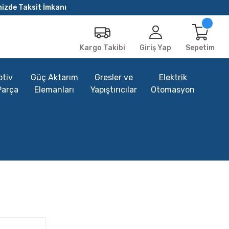
nizde Taksit İmkanı
Giriş Yap
Sepetim
Kargo Takibi
tiv
Güç Aktarım
Gresler ve
Elektrik
Parça
Elemanları
Yapıştırıcılar
Otomasyon