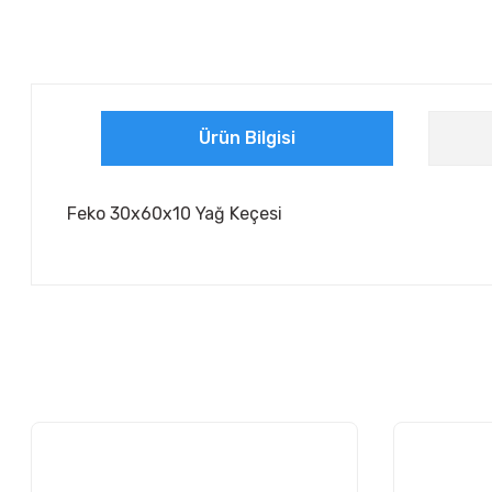
Ürün Bilgisi
Feko 30x60x10 Yağ Keçesi
Bu ürünün fiyat bilgisi, resim, ürün açıklamalarında ve diğer ko
Görüş ve önerileriniz için teşekkür ederiz.
Ürün resmi kalitesiz, bozuk veya görüntülenemiyor.
Ürün açıklamasında eksik bilgiler bulunuyor.
Ürün bilgilerinde hatalar bulunuyor.