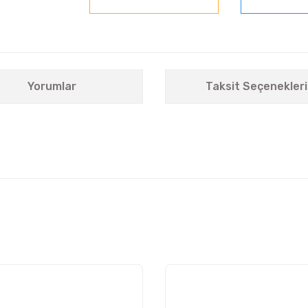
Yorumlar
Taksit Seçenekleri
nularda yetersiz gördüğünüz noktaları öneri formunu kullanarak tarafımıza i
Bu ürüne ilk yorumu siz yapın!
Yorum Yaz