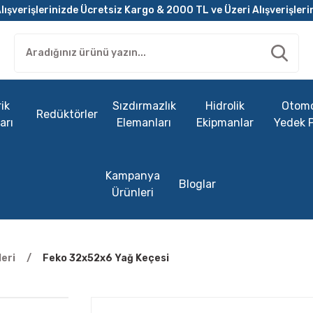
lışverişlerinizde Ücretsiz Kargo & 2000 TL ve Üzeri Alışverişleri
ik
Sızdırmazlık
Hidrolik
Otomo
Redüktörler
arı
Elemanları
Ekipmanlar
Yedek 
Kampanya
Bloglar
Ürünleri
eri
Feko 32x52x6 Yağ Keçesi