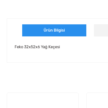
Ürün Bilgisi
Feko 32x52x6 Yağ Keçesi
Bu ürünün fiyat bilgisi, resim, ürün açıklamalarında ve diğer ko
Görüş ve önerileriniz için teşekkür ederiz.
Ürün resmi kalitesiz, bozuk veya görüntülenemiyor.
Ürün açıklamasında eksik bilgiler bulunuyor.
Ürün bilgilerinde hatalar bulunuyor.