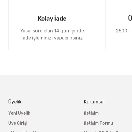
Ürün fiyatı diğer sitelerden daha pahalı.
Bu ürüne benzer farklı alternatifler olmalı.
Kolay İade
Ü
Yasal süre olan 14 gün içinde
2500 TL
iade işleminizi yapabilirsiniz
Üyelik
Kurumsal
Yeni Üyelik
İletişim
Üye Girişi
İletişim Formu