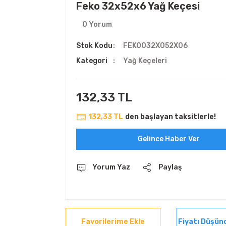
Feko 32x52x6 Yağ Keçesi
0 Yorum
Stok Kodu
FEKO032X052X06
Kategori
Yağ Keçeleri
132,33 TL
132,33 TL
den başlayan taksitlerle!
Gelince Haber Ver
Yorum Yaz
Paylaş
Fiyatı Düşün