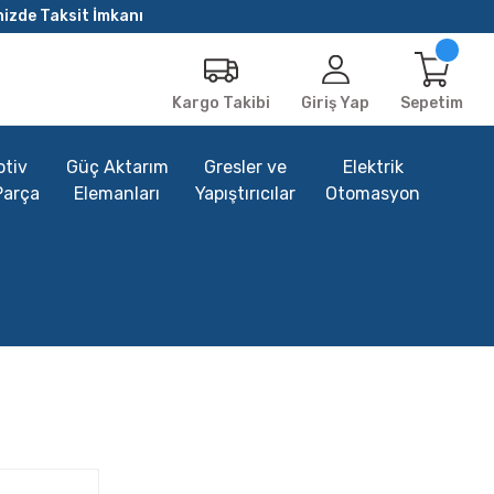
nizde Taksit İmkanı
Giriş Yap
Sepetim
Kargo Takibi
tiv
Güç Aktarım
Gresler ve
Elektrik
Parça
Elemanları
Yapıştırıcılar
Otomasyon