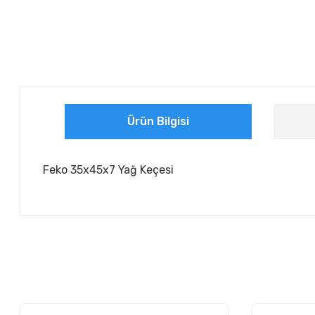
Ürün Bilgisi
Feko 35x45x7 Yağ Keçesi
Bu ürünün fiyat bilgisi, resim, ürün açıklamalarında ve diğer ko
Görüş ve önerileriniz için teşekkür ederiz.
Ürün resmi kalitesiz, bozuk veya görüntülenemiyor.
Ürün açıklamasında eksik bilgiler bulunuyor.