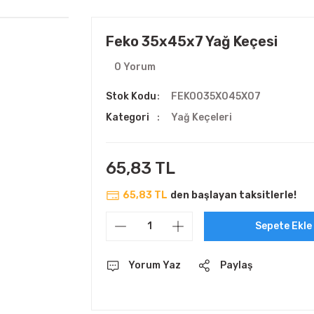
Feko 35x45x7 Yağ Keçesi
0 Yorum
Stok Kodu
FEKO035X045X07
Kategori
Yağ Keçeleri
65,83 TL
65,83 TL
den başlayan taksitlerle!
Sepete Ekle
Yorum Yaz
Paylaş