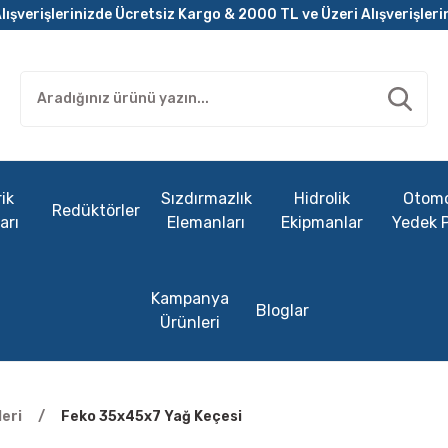
lışverişlerinizde Ücretsiz Kargo & 2000 TL ve Üzeri Alışverişleri
ik
Sızdırmazlık
Hidrolik
Otomo
Redüktörler
arı
Elemanları
Ekipmanlar
Yedek 
Kampanya
Bloglar
Ürünleri
eri
Feko 35x45x7 Yağ Keçesi