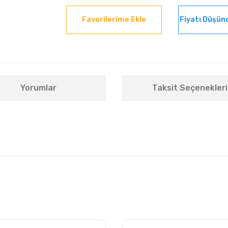
Fiyatı Düşün
Yorumlar
Taksit Seçenekleri
nularda yetersiz gördüğünüz noktaları öneri formunu kullanarak tarafımıza i
Bu ürüne ilk yorumu siz yapın!
Yorum Yaz