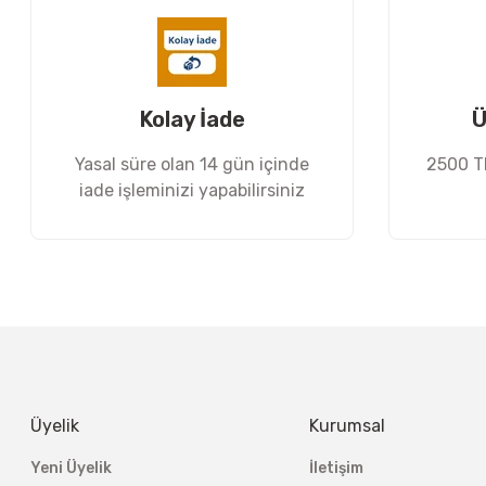
Ürün bilgilerinde hatalar bulunuyor.
Ürün fiyatı diğer sitelerden daha pahalı.
Bu ürüne benzer farklı alternatifler olmalı.
Kolay İade
Ü
Yasal süre olan 14 gün içinde
2500 TL
iade işleminizi yapabilirsiniz
Üyelik
Kurumsal
Yeni Üyelik
İletişim