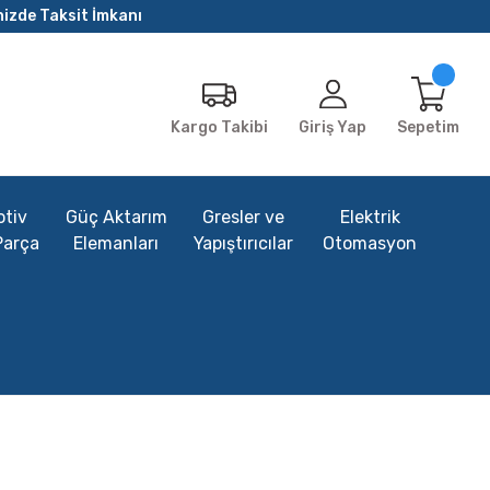
nizde Taksit İmkanı
Giriş Yap
Sepetim
Kargo Takibi
tiv
Güç Aktarım
Gresler ve
Elektrik
Parça
Elemanları
Yapıştırıcılar
Otomasyon