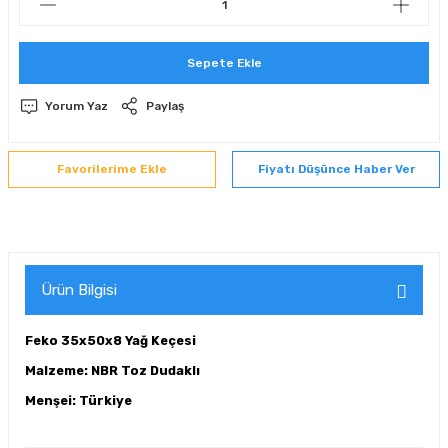
 Sıralı Sabit Bilyalı Rulmanlar
mcı Ekipmanlar
Sepete Ekle
senel Bilyalı Rulmanlar
Manifoldlar)
anları
Yorum Yaz
Paylaş
yatür Rulmanlar
anlar ve Yardımcı Elemanlar
lmanları
Fiyatı Düşünce Haber Ver
Sıralı Sabit Bilyalı Rulmanlar
Pompası
k Sıralı Sabit Bilyalı Rulmanlar
 Yedek Parça Ekipmanları
ezgah Serisi Rulmanlar
rmazlık Elemanları
Ürün Bilgisi
ynak Makaralı Rulmanlar
Feko 35x50x8 Yağ Keçesi
erisi Silindirik Makaralı Rulmanlar
Malzeme: NBR Toz Dudaklı
Menşei: Türkiye
manlar