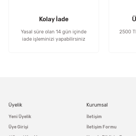
Ürün fiyatı diğer sitelerden daha pahalı.
Bu ürüne benzer farklı alternatifler olmalı.
Kolay İade
Ü
Yasal süre olan 14 gün içinde
2500 TL
iade işleminizi yapabilirsiniz
Üyelik
Kurumsal
Yeni Üyelik
İletişim
Üye Girişi
İletişim Formu