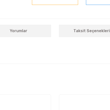
Yorumlar
Taksit Seçenekleri
nularda yetersiz gördüğünüz noktaları öneri formunu kullanarak tarafımıza i
Bu ürüne ilk yorumu siz yapın!
Yorum Yaz