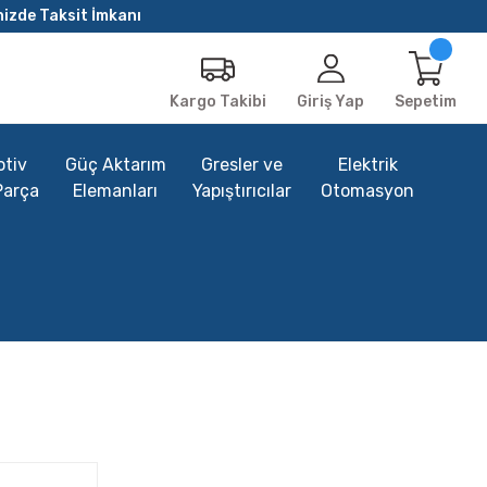
nizde Taksit İmkanı
Giriş Yap
Sepetim
Kargo Takibi
tiv
Güç Aktarım
Gresler ve
Elektrik
Parça
Elemanları
Yapıştırıcılar
Otomasyon