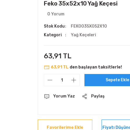
Feko 35x52x10 Yağ Keçesi
0 Yorum
Stok Kodu
FEKO035X052X10
Kategori
Yağ Keçeleri
63,91 TL
63,91 TL
den başlayan taksitlerle!
Sepete Ekle
Yorum Yaz
Paylaş
Fiyatı Düşün