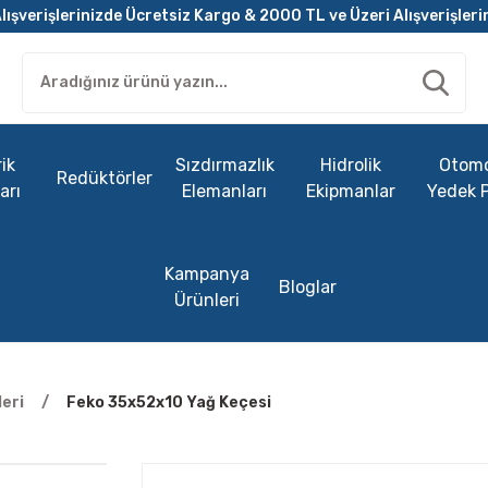
lışverişlerinizde Ücretsiz Kargo & 2000 TL ve Üzeri Alışverişleri
ik
Sızdırmazlık
Hidrolik
Otomo
Redüktörler
arı
Elemanları
Ekipmanlar
Yedek 
Kampanya
Bloglar
Ürünleri
eri
Feko 35x52x10 Yağ Keçesi