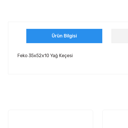
Ürün Bilgisi
Feko 35x52x10 Yağ Keçesi
Bu ürünün fiyat bilgisi, resim, ürün açıklamalarında ve diğer ko
Görüş ve önerileriniz için teşekkür ederiz.
Ürün resmi kalitesiz, bozuk veya görüntülenemiyor.
Ürün açıklamasında eksik bilgiler bulunuyor.
Ürün bilgilerinde hatalar bulunuyor.