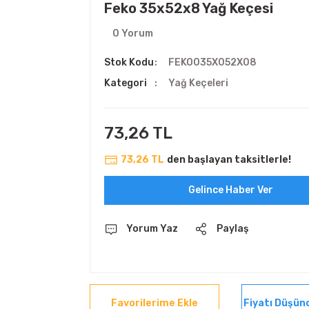
Feko 35x52x8 Yağ Keçesi
0 Yorum
Stok Kodu
FEKO035X052X08
Kategori
Yağ Keçeleri
73,26 TL
73,26 TL
den başlayan taksitlerle!
Gelince Haber Ver
Yorum Yaz
Paylaş
Fiyatı Düşün