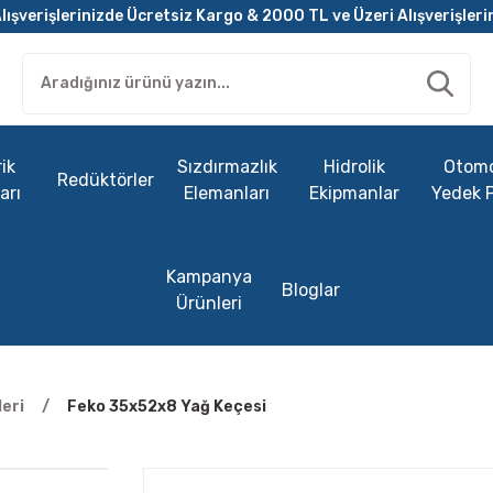
lışverişlerinizde Ücretsiz Kargo & 2000 TL ve Üzeri Alışverişleri
ik
Sızdırmazlık
Hidrolik
Otomo
Redüktörler
arı
Elemanları
Ekipmanlar
Yedek 
Kampanya
Bloglar
Ürünleri
eri
Feko 35x52x8 Yağ Keçesi