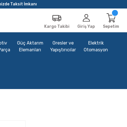
nizde Taksit İmkanı
Giriş Yap
Sepetim
Kargo Takibi
tiv
Güç Aktarım
Gresler ve
Elektrik
Parça
Elemanları
Yapıştırıcılar
Otomasyon