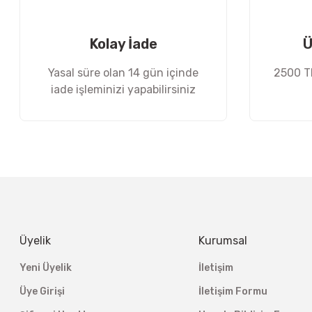
Ürün fiyatı diğer sitelerden daha pahalı.
Bu ürüne benzer farklı alternatifler olmalı.
Kolay İade
Ü
Yasal süre olan 14 gün içinde
2500 TL
iade işleminizi yapabilirsiniz
Üyelik
Kurumsal
Yeni Üyelik
İletişim
Üye Girişi
İletişim Formu