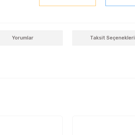
Yorumlar
Taksit Seçenekleri
nularda yetersiz gördüğünüz noktaları öneri formunu kullanarak tarafımıza i
Bu ürüne ilk yorumu siz yapın!
Yorum Yaz