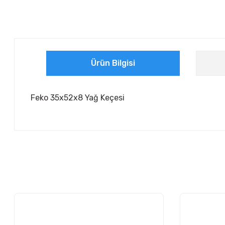
Ürün Bilgisi
Feko 35x52x8 Yağ Keçesi
Bu ürünün fiyat bilgisi, resim, ürün açıklamalarında ve diğer ko
Görüş ve önerileriniz için teşekkür ederiz.
Ürün resmi kalitesiz, bozuk veya görüntülenemiyor.
Ürün açıklamasında eksik bilgiler bulunuyor.
Ürün bilgilerinde hatalar bulunuyor.