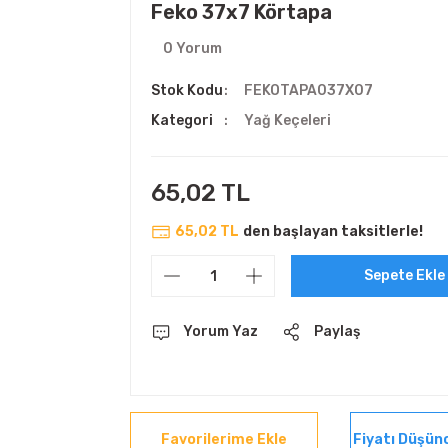
Feko 37x7 Körtapa
0 Yorum
Stok Kodu
FEKOTAPA037X07
Kategori
Yağ Keçeleri
65,02 TL
65,02 TL
den başlayan taksitlerle!
Sepete Ekle
Yorum Yaz
Paylaş
Fiyatı Düşün