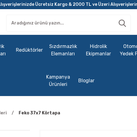
lışverişlerinizde Ücretsiz Kargo & 2000 TL ve Üzeri Alışverişleri
ik
Sızdırmazlık
Hidrolik
Otomo
Redüktörler
arı
Elemanları
Ekipmanlar
Yedek 
Kampanya
Bloglar
Ürünleri
eri
Feko 37x7 Körtapa