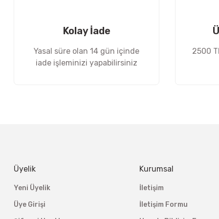
Ürün fiyatı diğer sitelerden daha pahalı.
Bu ürüne benzer farklı alternatifler olmalı.
Kolay İade
Ü
Yasal süre olan 14 gün içinde
2500 TL
iade işleminizi yapabilirsiniz
Üyelik
Kurumsal
Yeni Üyelik
İletişim
Üye Girişi
İletişim Formu