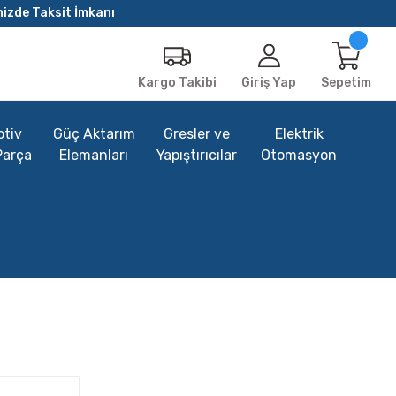
nizde Taksit İmkanı
Giriş Yap
Sepetim
Kargo Takibi
tiv
Güç Aktarım
Gresler ve
Elektrik
Parça
Elemanları
Yapıştırıcılar
Otomasyon