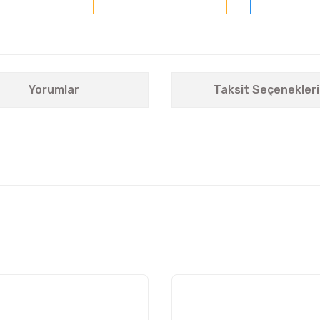
Yorumlar
Taksit Seçenekleri
nularda yetersiz gördüğünüz noktaları öneri formunu kullanarak tarafımıza i
Bu ürüne ilk yorumu siz yapın!
Yorum Yaz