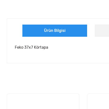
Ürün Bilgisi
Feko 37x7 Körtapa
Bu ürünün fiyat bilgisi, resim, ürün açıklamalarında ve diğer ko
Görüş ve önerileriniz için teşekkür ederiz.
Ürün resmi kalitesiz, bozuk veya görüntülenemiyor.
Ürün açıklamasında eksik bilgiler bulunuyor.
Ürün bilgilerinde hatalar bulunuyor.