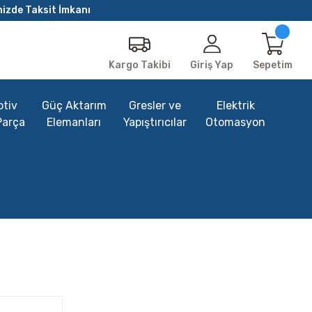
nizde Taksit İmkanı
Giriş Yap
Sepetim
Kargo Takibi
tiv
Güç Aktarım
Gresler ve
Elektrik
Parça
Elemanları
Yapıştırıcılar
Otomasyon