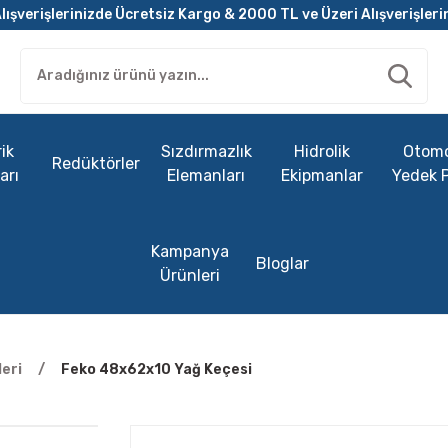
lışverişlerinizde Ücretsiz Kargo & 2000 TL ve Üzeri Alışverişleri
ik
Sızdırmazlık
Hidrolik
Otomo
Redüktörler
arı
Elemanları
Ekipmanlar
Yedek 
Kampanya
Bloglar
Ürünleri
eri
Feko 48x62x10 Yağ Keçesi