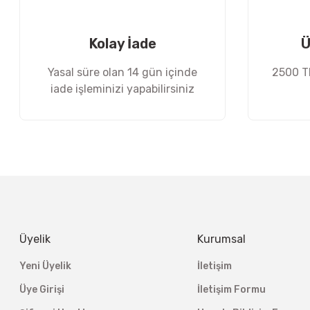
Ürün fiyatı diğer sitelerden daha pahalı.
Bu ürüne benzer farklı alternatifler olmalı.
Kolay İade
Ü
Yasal süre olan 14 gün içinde
2500 TL
iade işleminizi yapabilirsiniz
Üyelik
Kurumsal
Yeni Üyelik
İletişim
Üye Girişi
İletişim Formu