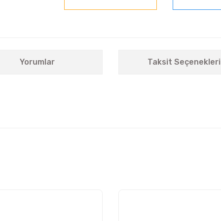
Yorumlar
Taksit Seçenekleri
nularda yetersiz gördüğünüz noktaları öneri formunu kullanarak tarafımıza i
Bu ürüne ilk yorumu siz yapın!
Yorum Yaz