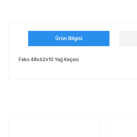
Ürün Bilgisi
Feko 48x62x10 Yağ Keçesi
Bu ürünün fiyat bilgisi, resim, ürün açıklamalarında ve diğer ko
Görüş ve önerileriniz için teşekkür ederiz.
Ürün resmi kalitesiz, bozuk veya görüntülenemiyor.
Ürün açıklamasında eksik bilgiler bulunuyor.
Ürün bilgilerinde hatalar bulunuyor.