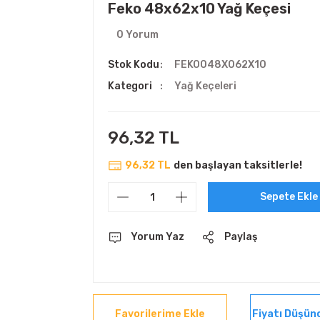
Feko 48x62x10 Yağ Keçesi
0 Yorum
Stok Kodu
FEKO048X062X10
Kategori
Yağ Keçeleri
96,32 TL
96,32 TL
den başlayan taksitlerle!
Sepete Ekle
Yorum Yaz
Paylaş
Fiyatı Düşün