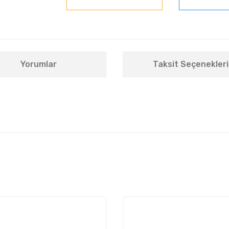
Yorumlar
Taksit Seçenekleri
nularda yetersiz gördüğünüz noktaları öneri formunu kullanarak tarafımıza i
Bu ürüne ilk yorumu siz yapın!
Yorum Yaz