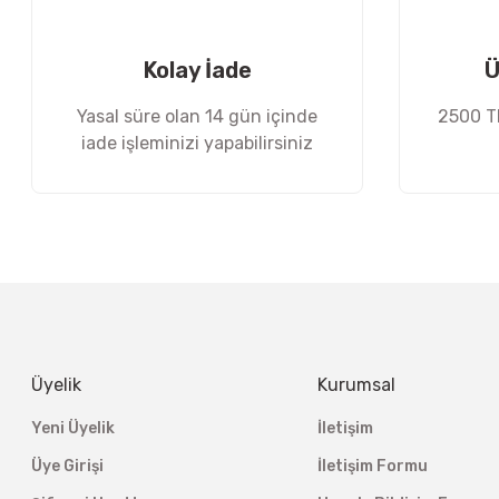
Ürün fiyatı diğer sitelerden daha pahalı.
Bu ürüne benzer farklı alternatifler olmalı.
Kolay İade
Ü
Yasal süre olan 14 gün içinde
2500 TL
iade işleminizi yapabilirsiniz
Üyelik
Kurumsal
Yeni Üyelik
İletişim
Üye Girişi
İletişim Formu