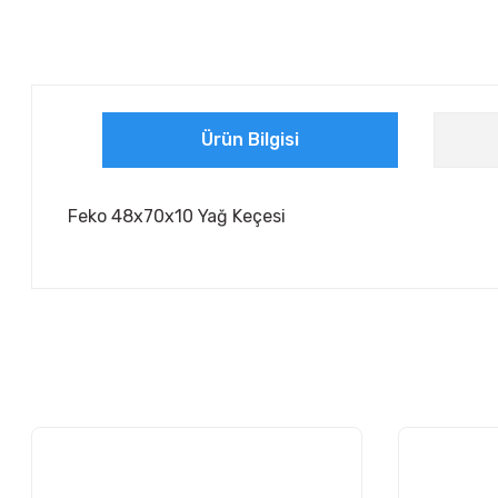
Ürün Bilgisi
Feko 48x70x10 Yağ Keçesi
Bu ürünün fiyat bilgisi, resim, ürün açıklamalarında ve diğer ko
Görüş ve önerileriniz için teşekkür ederiz.
Ürün resmi kalitesiz, bozuk veya görüntülenemiyor.
Ürün açıklamasında eksik bilgiler bulunuyor.
Ürün bilgilerinde hatalar bulunuyor.