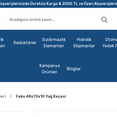
lışverişlerinizde Ücretsiz Kargo & 2000 TL ve Üzeri Alışverişleri
ik
Sızdırmazlık
Hidrolik
Otomo
Redüktörler
arı
Elemanları
Ekipmanlar
Yedek 
Kampanya
Bloglar
Ürünleri
eri
Feko 48x70x10 Yağ Keçesi