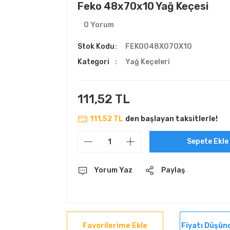
Feko 48x70x10 Yağ Keçesi
0 Yorum
Stok Kodu
FEKO048X070X10
Kategori
Yağ Keçeleri
111,52 TL
111,52 TL
den başlayan taksitlerle!
Sepete Ekle
Yorum Yaz
Paylaş
Fiyatı Düşün