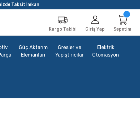
nizde Taksit İmkanı
Giriş Yap
Sepetim
Kargo Takibi
tiv
Güç Aktarım
Gresler ve
Elektrik
Parça
Elemanları
Yapıştırıcılar
Otomasyon