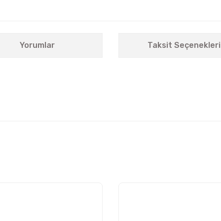
Yorumlar
Taksit Seçenekleri
nularda yetersiz gördüğünüz noktaları öneri formunu kullanarak tarafımıza i
Bu ürüne ilk yorumu siz yapın!
Yorum Yaz