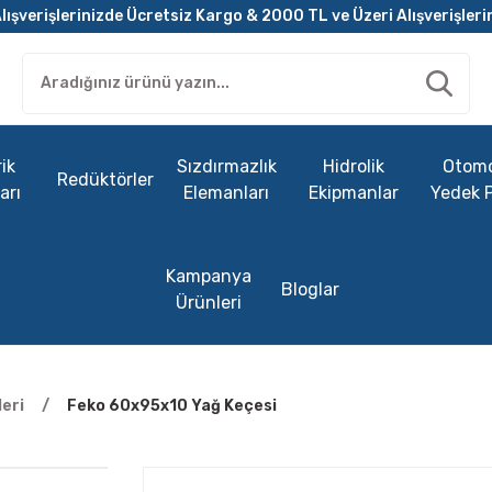
lışverişlerinizde Ücretsiz Kargo & 2000 TL ve Üzeri Alışverişleri
ik
Sızdırmazlık
Hidrolik
Otomo
Redüktörler
arı
Elemanları
Ekipmanlar
Yedek 
Kampanya
Bloglar
Ürünleri
eri
Feko 60x95x10 Yağ Keçesi