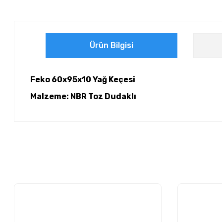
Ürün Bilgisi
Feko 60x95x10 Yağ Keçesi
Malzeme: NBR Toz Dudaklı
Bu ürünün fiyat bilgisi, resim, ürün açıklamalarında ve diğer ko
Görüş ve önerileriniz için teşekkür ederiz.
Ürün resmi kalitesiz, bozuk veya görüntülenemiyor.
Ürün açıklamasında eksik bilgiler bulunuyor.
Ürün bilgilerinde hatalar bulunuyor.
Ürün fiyatı diğer sitelerden daha pahalı.