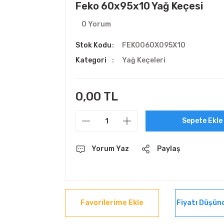
Feko 60x95x10 Yağ Keçesi
0 Yorum
Stok Kodu
FEKO060X095X10
Kategori
Yağ Keçeleri
0,00 TL
Sepete Ekle
Yorum Yaz
Paylaş
Fiyatı Düşün