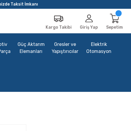
nizde Taksit İmkanı
Giriş Yap
Sepetim
Kargo Takibi
tiv
Güç Aktarım
Gresler ve
Elektrik
Parça
Elemanları
Yapıştırıcılar
Otomasyon