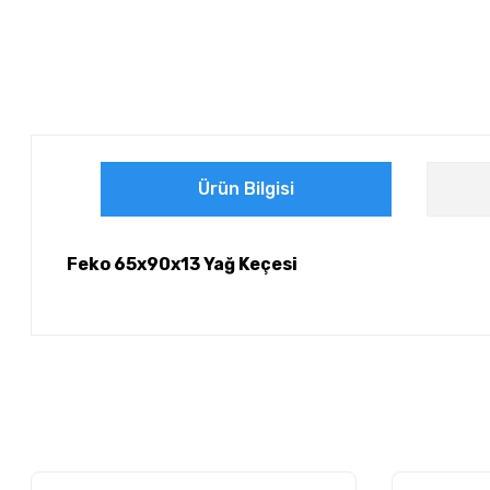
Ürün Bilgisi
Feko 65x90x13 Yağ Keçesi
Bu ürünün fiyat bilgisi, resim, ürün açıklamalarında ve diğer ko
Görüş ve önerileriniz için teşekkür ederiz.
Ürün resmi kalitesiz, bozuk veya görüntülenemiyor.
Ürün açıklamasında eksik bilgiler bulunuyor.