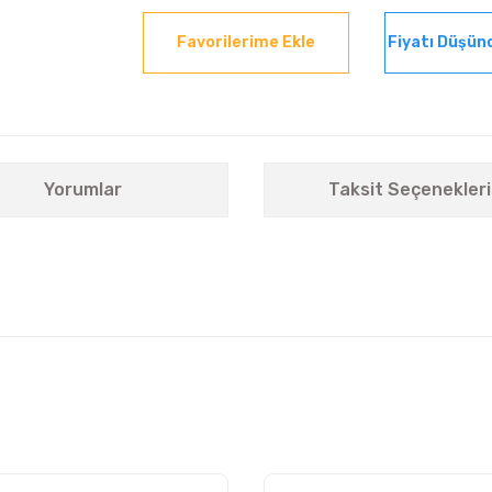
Fiyatı Düşün
Yorumlar
Taksit Seçenekleri
nularda yetersiz gördüğünüz noktaları öneri formunu kullanarak tarafımıza i
Bu ürüne ilk yorumu siz yapın!
Yorum Yaz