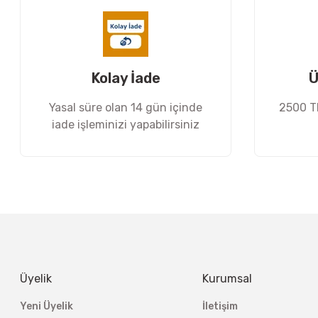
Ürün bilgilerinde hatalar bulunuyor.
Ürün fiyatı diğer sitelerden daha pahalı.
Bu ürüne benzer farklı alternatifler olmalı.
Kolay İade
Ü
Yasal süre olan 14 gün içinde
2500 TL
iade işleminizi yapabilirsiniz
Üyelik
Kurumsal
Yeni Üyelik
İletişim