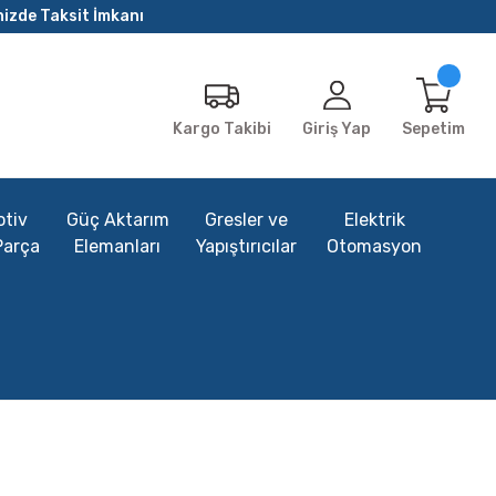
nizde Taksit İmkanı
Giriş Yap
Sepetim
Kargo Takibi
tiv
Güç Aktarım
Gresler ve
Elektrik
Parça
Elemanları
Yapıştırıcılar
Otomasyon