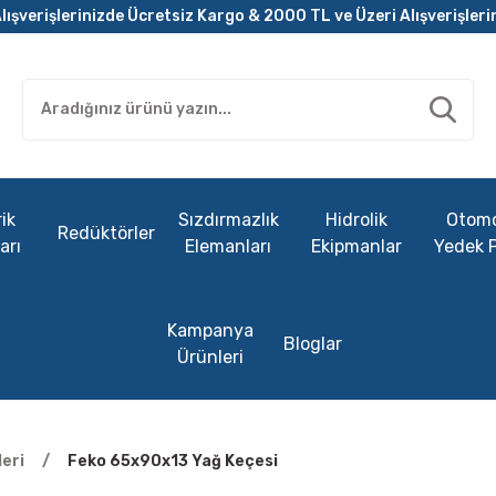
lışverişlerinizde Ücretsiz Kargo & 2000 TL ve Üzeri Alışverişleri
ik
Sızdırmazlık
Hidrolik
Otomo
Redüktörler
arı
Elemanları
Ekipmanlar
Yedek 
Kampanya
Bloglar
Ürünleri
eri
Feko 65x90x13 Yağ Keçesi