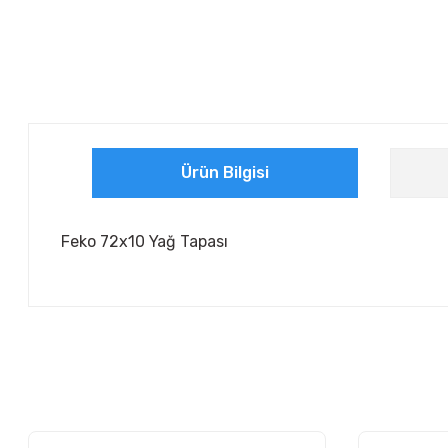
Ürün Bilgisi
Feko 72x10 Yağ Tapası
Bu ürünün fiyat bilgisi, resim, ürün açıklamalarında ve diğer ko
Görüş ve önerileriniz için teşekkür ederiz.
Ürün resmi kalitesiz, bozuk veya görüntülenemiyor.
Ürün açıklamasında eksik bilgiler bulunuyor.