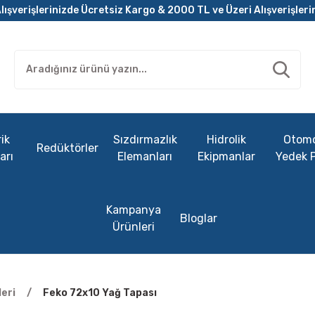
lışverişlerinizde Ücretsiz Kargo & 2000 TL ve Üzeri Alışverişleri
ik
Sızdırmazlık
Hidrolik
Otomo
Redüktörler
arı
Elemanları
Ekipmanlar
Yedek 
Kampanya
Bloglar
Ürünleri
eri
Feko 72x10 Yağ Tapası