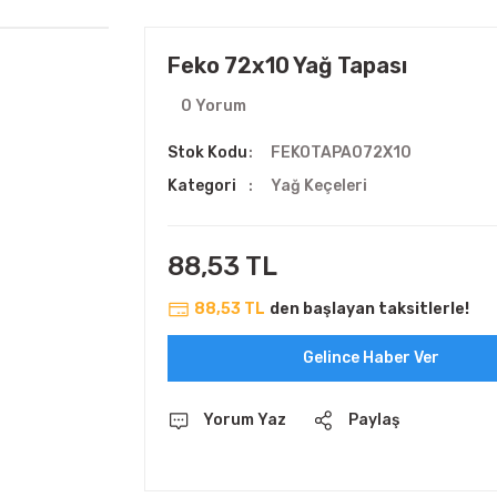
Feko 72x10 Yağ Tapası
0 Yorum
Stok Kodu
FEKOTAPA072X10
Kategori
Yağ Keçeleri
88,53 TL
88,53 TL
den başlayan taksitlerle!
Gelince Haber Ver
Yorum Yaz
Paylaş