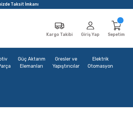
nizde Taksit İmkanı
Giriş Yap
Sepetim
Kargo Takibi
tiv
Güç Aktarım
Gresler ve
Elektrik
Parça
Elemanları
Yapıştırıcılar
Otomasyon