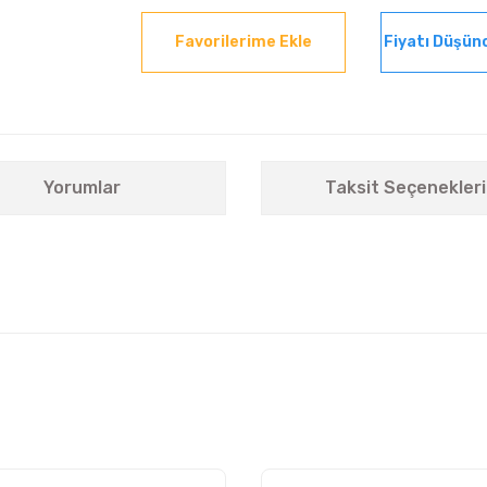
Fiyatı Düşün
Yorumlar
Taksit Seçenekleri
nularda yetersiz gördüğünüz noktaları öneri formunu kullanarak tarafımıza i
Bu ürüne ilk yorumu siz yapın!
Yorum Yaz