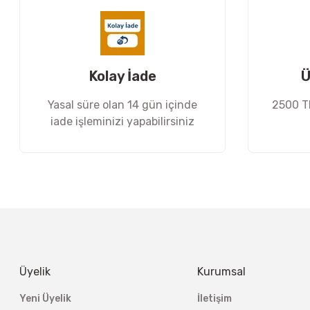
Ürün bilgilerinde hatalar bulunuyor.
Ürün fiyatı diğer sitelerden daha pahalı.
Bu ürüne benzer farklı alternatifler olmalı.
Kolay İade
Ü
Yasal süre olan 14 gün içinde
2500 TL
iade işleminizi yapabilirsiniz
Üyelik
Kurumsal
Yeni Üyelik
İletişim