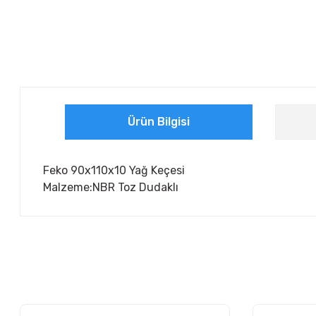
Ürün Bilgisi
Feko 90x110x10 Yağ Keçesi
Malzeme:NBR Toz Dudaklı
Bu ürünün fiyat bilgisi, resim, ürün açıklamalarında ve diğer ko
Görüş ve önerileriniz için teşekkür ederiz.
Ürün resmi kalitesiz, bozuk veya görüntülenemiyor.
Ürün açıklamasında eksik bilgiler bulunuyor.