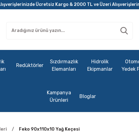
lışverişlerinizde Ücretsiz Kargo & 2000 TL ve Üzeri Alışverişleri
ik
Sızdırmazlık
Hidrolik
Otomo
Redüktörler
arı
Elemanları
Ekipmanlar
Yedek 
Kampanya
Bloglar
Ürünleri
eri
Feko 90x110x10 Yağ Keçesi