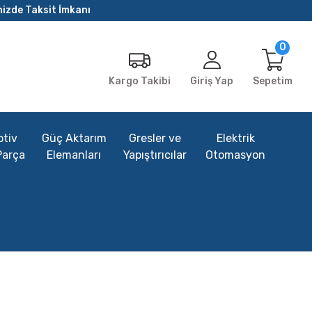
nizde Taksit İmkanı
0
Giriş Yap
Sepetim
Kargo Takibi
tiv
Güç Aktarım
Gresler ve
Elektrik
Parça
Elemanları
Yapıştırıcılar
Otomasyon