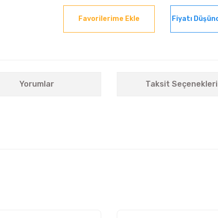
Fiyatı Düşün
Yorumlar
Taksit Seçenekleri
nularda yetersiz gördüğünüz noktaları öneri formunu kullanarak tarafımıza i
Bu ürüne ilk yorumu siz yapın!
Yorum Yaz