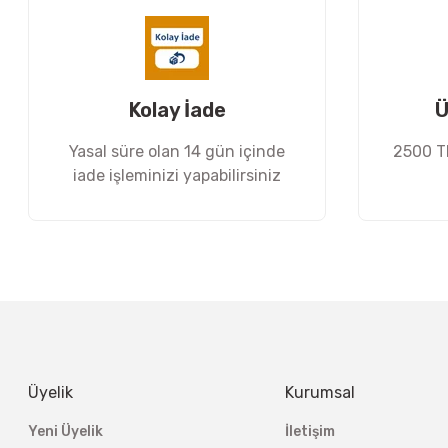
Ürün bilgilerinde hatalar bulunuyor.
Ürün fiyatı diğer sitelerden daha pahalı.
Bu ürüne benzer farklı alternatifler olmalı.
Kolay İade
Ü
Yasal süre olan 14 gün içinde
2500 TL
iade işleminizi yapabilirsiniz
Üyelik
Kurumsal
Yeni Üyelik
İletişim