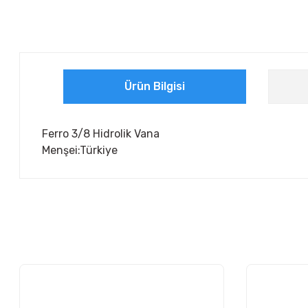
Ürün Bilgisi
Ferro 3/8 Hidrolik Vana
Menşei:Türkiye
Bu ürünün fiyat bilgisi, resim, ürün açıklamalarında ve diğer ko
Görüş ve önerileriniz için teşekkür ederiz.
Ürün resmi kalitesiz, bozuk veya görüntülenemiyor.
Ürün açıklamasında eksik bilgiler bulunuyor.
Ürün bilgilerinde hatalar bulunuyor.