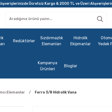
lışverişlerinizde Ücretsiz Kargo & 2000 TL ve Üzeri Alışverişleri
ik
Sızdırmazlık
Hidrolik
Otomo
Redüktörler
arı
Elemanları
Ekipmanlar
Yedek 
Kampanya
Bloglar
Ürünleri
ımcı Elemanlar
Ferro 3/8 Hidrolik Vana