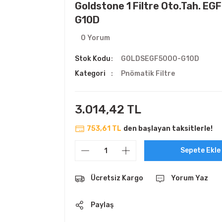
Goldstone 1 Filtre Oto.Tah. E
G10D
0 Yorum
Stok Kodu
GOLDSEGF5000-G10D
Kategori
Pnömatik Filtre
3.014,42 TL
753,61 TL
den başlayan taksitlerle!
Sepete Ekle
Ücretsiz Kargo
Yorum Yaz
Paylaş