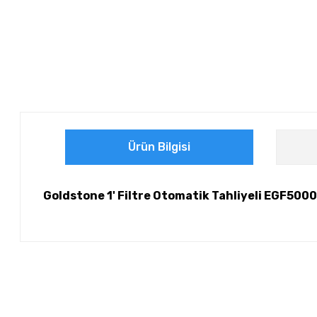
Ürün Bilgisi
Goldstone 1' Filtre Otomatik Tahliyeli EGF500
Bu ürünün fiyat bilgisi, resim, ürün açıklamalarında ve diğer ko
Görüş ve önerileriniz için teşekkür ederiz.
Ürün resmi kalitesiz, bozuk veya görüntülenemiyor.