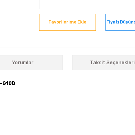
Fiyatı Düşün
Yorumlar
Taksit Seçenekleri
0-G10D
nularda yetersiz gördüğünüz noktaları öneri formunu kullanarak tarafımıza i
Bu ürüne ilk yorumu siz yapın!