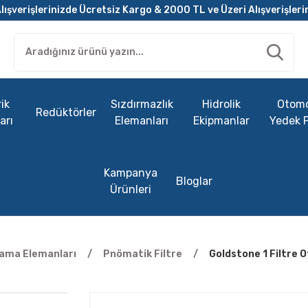
lışverişlerinizde Ücretsiz Kargo & 2000 TL ve Üzeri Alışverişleri
ik
Sızdırmazlık
Hidrolik
Otomo
Redüktörler
arı
Elemanları
Ekipmanlar
Yedek 
Kampanya
Bloglar
Ürünleri
lama Elemanları
Pnömatik Filtre
Goldstone 1 Filtre