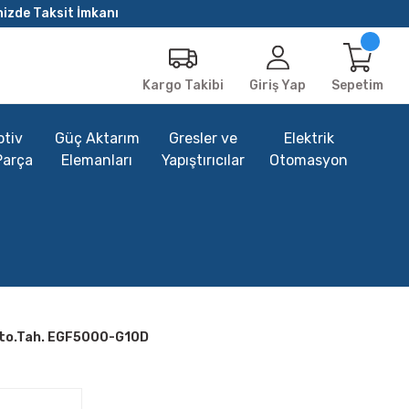
nizde Taksit İmkanı
Giriş Yap
Sepetim
Kargo Takibi
tiv
Güç Aktarım
Gresler ve
Elektrik
Parça
Elemanları
Yapıştırıcılar
Otomasyon
 Oto.Tah. EGF5000-G10D