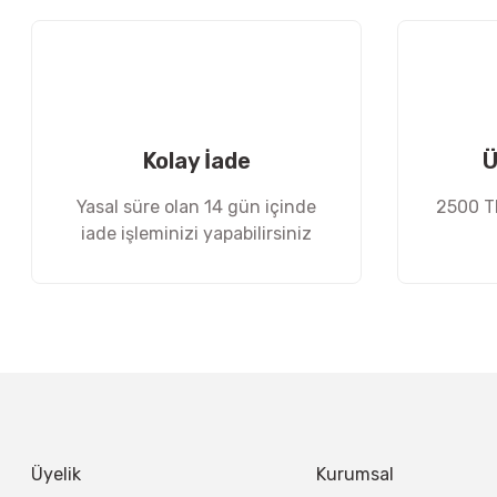
Ürün açıklamasında eksik bilgiler bulunuyor.
Ürün bilgilerinde hatalar bulunuyor.
Ürün fiyatı diğer sitelerden daha pahalı.
Bu ürüne benzer farklı alternatifler olmalı.
Kolay İade
Ü
Yasal süre olan 14 gün içinde
2500 TL
iade işleminizi yapabilirsiniz
Üyelik
Kurumsal