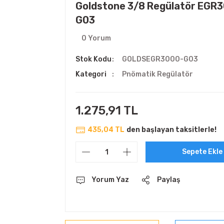
Goldstone 3/8 Regülatör EGR
G03
0 Yorum
Stok Kodu
GOLDSEGR3000-G03
Kategori
Pnömatik Regülatör
1.275,91 TL
435,04 TL
den başlayan taksitlerle!
Sepete Ekle
Yorum Yaz
Paylaş