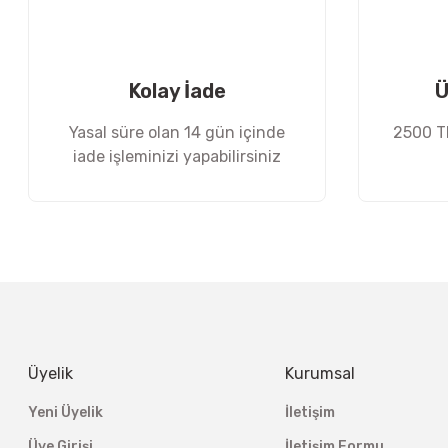
Ürün bilgilerinde hatalar bulunuyor.
Ürün fiyatı diğer sitelerden daha pahalı.
Bu ürüne benzer farklı alternatifler olmalı.
Kolay İade
Ü
Yasal süre olan 14 gün içinde
2500 TL
iade işleminizi yapabilirsiniz
Üyelik
Kurumsal
Yeni Üyelik
İletişim
Üye Girişi
İletişim Formu