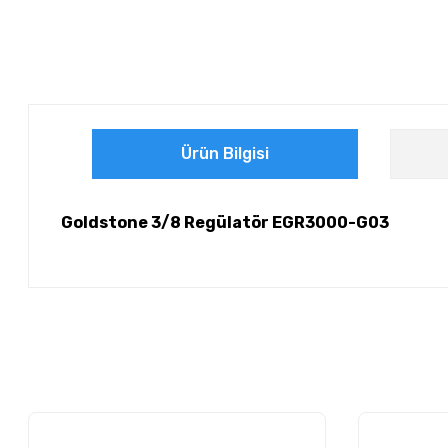
Ürün Bilgisi
Goldstone 3/8 Regülatör EGR3000-G03
Bu ürünün fiyat bilgisi, resim, ürün açıklamalarında ve diğer ko
Görüş ve önerileriniz için teşekkür ederiz.
Ürün resmi kalitesiz, bozuk veya görüntülenemiyor.
Ürün açıklamasında eksik bilgiler bulunuyor.