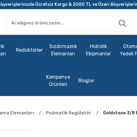
lışverişlerinizde Ücretsiz Kargo & 2000 TL ve Üzeri Alışverişleri
ik
Sızdırmazlık
Hidrolik
Otomo
Redüktörler
arı
Elemanları
Ekipmanlar
Yedek 
Kampanya
Bloglar
Ürünleri
lama Elemanları
Pnömatik Regülatör
Goldstone 3/8