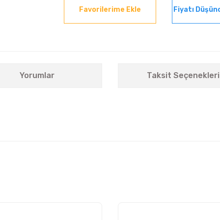
Fiyatı Düşün
Yorumlar
Taksit Seçenekleri
nularda yetersiz gördüğünüz noktaları öneri formunu kullanarak tarafımıza i
Bu ürüne ilk yorumu siz yapın!
Yorum Yaz