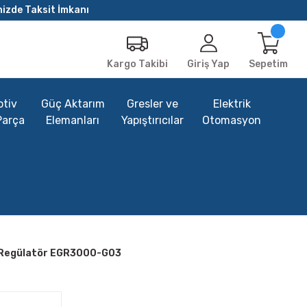
nizde Taksit İmkanı
Giriş Yap
Sepetim
Kargo Takibi
tiv
Güç Aktarım
Gresler ve
Elektrik
Parça
Elemanları
Yapıştırıcılar
Otomasyon
 Regülatör EGR3000-G03