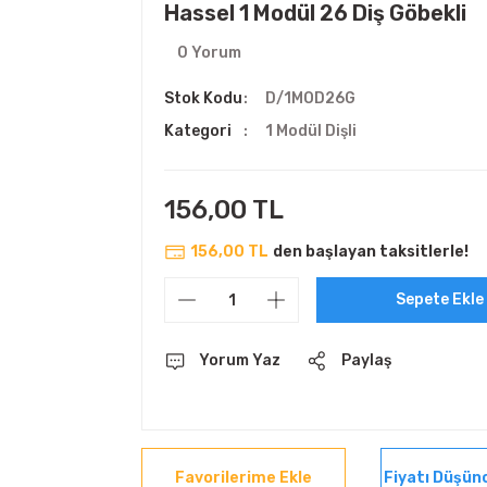
Hassel 1 Modül 26 Diş Göbekli
0 Yorum
Stok Kodu
D/1MOD26G
Kategori
1 Modül Dişli
156,00 TL
156,00 TL
den başlayan taksitlerle!
Sepete Ekle
Yorum Yaz
Paylaş
Fiyatı Düşün