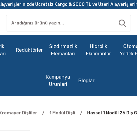
lışverişlerinizde Ücretsiz Kargo & 2000 TL ve Üzeri Alışverişleri
ik
Sızdırmazlık
Hidrolik
Otomo
Redüktörler
arı
Elemanları
Ekipmanlar
Yedek 
Kampanya
Bloglar
Ürünleri
Kremayer Dişliler
1 Modül Dişli
Hassel 1 Modül 26 Diş 