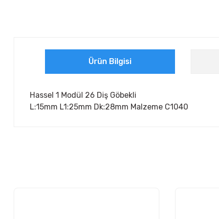
Ürün Bilgisi
Hassel 1 Modül 26 Diş Göbekli
L:15mm L1:25mm Dk:28mm Malzeme C1040
Bu ürünün fiyat bilgisi, resim, ürün açıklamalarında ve diğer ko
Görüş ve önerileriniz için teşekkür ederiz.
Ürün resmi kalitesiz, bozuk veya görüntülenemiyor.
Ürün açıklamasında eksik bilgiler bulunuyor.
Ürün bilgilerinde hatalar bulunuyor.