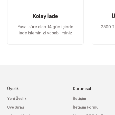
Ürün fiyatı diğer sitelerden daha pahalı.
Bu ürüne benzer farklı alternatifler olmalı.
Kolay İade
Ü
Yasal süre olan 14 gün içinde
2500 TL
iade işleminizi yapabilirsiniz
Üyelik
Kurumsal
Yeni Üyelik
İletişim
Üye Girişi
İletişim Formu