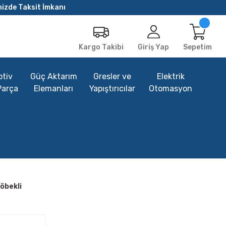
nizde Taksit İmkanı
Giriş Yap
Sepetim
Kargo Takibi
tiv
Güç Aktarım
Gresler ve
Elektrik
Parça
Elemanları
Yapıştırıcılar
Otomasyon
Göbekli