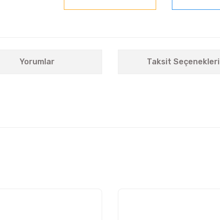
Yorumlar
Taksit Seçenekleri
nularda yetersiz gördüğünüz noktaları öneri formunu kullanarak tarafımıza i
Bu ürüne ilk yorumu siz yapın!
Yorum Yaz