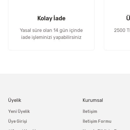
Ürün fiyatı diğer sitelerden daha pahalı.
Bu ürüne benzer farklı alternatifler olmalı.
Kolay İade
Ü
Yasal süre olan 14 gün içinde
2500 TL
iade işleminizi yapabilirsiniz
Üyelik
Kurumsal
Yeni Üyelik
İletişim
Üye Girişi
İletişim Formu