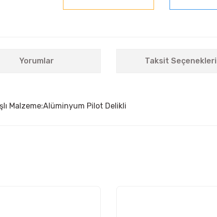
Yorumlar
Taksit Seçenekleri
lı Malzeme:Alüminyum Pilot Delikli
nularda yetersiz gördüğünüz noktaları öneri formunu kullanarak tarafımıza i
Bu ürüne ilk yorumu siz yapın!
Yorum Yaz