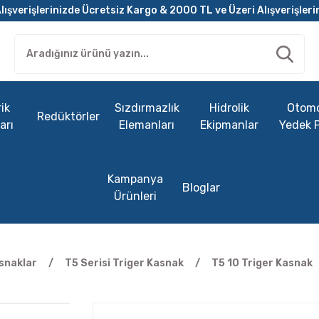
lışverişlerinizde Ücretsiz Kargo & 2000 TL ve Üzeri Alışverişleri
ik
Sızdırmazlık
Hidrolik
Otomo
Redüktörler
arı
Elemanları
Ekipmanlar
Yedek 
Kampanya
Bloglar
Ürünleri
snaklar
T5 Serisi Triger Kasnak
T5 10 Triger Kasnak