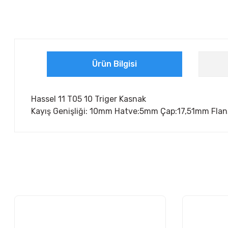
Ürün Bilgisi
Hassel 11 T05 10 Triger Kasnak
Kayış Genişliği: 10mm Hatve:5mm Çap:17,51mm Flanş
Bu ürünün fiyat bilgisi, resim, ürün açıklamalarında ve diğer ko
Görüş ve önerileriniz için teşekkür ederiz.
Ürün resmi kalitesiz, bozuk veya görüntülenemiyor.
Ürün açıklamasında eksik bilgiler bulunuyor.
Ürün bilgilerinde hatalar bulunuyor.