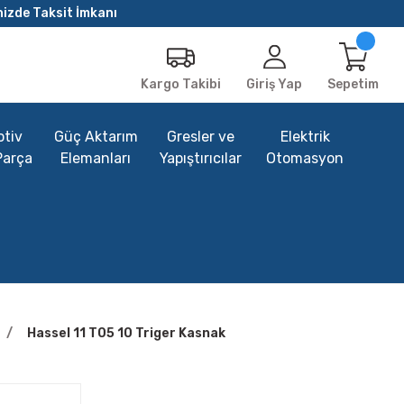
nizde Taksit İmkanı
Giriş Yap
Sepetim
Kargo Takibi
tiv
Güç Aktarım
Gresler ve
Elektrik
Parça
Elemanları
Yapıştırıcılar
Otomasyon
Hassel 11 T05 10 Triger Kasnak