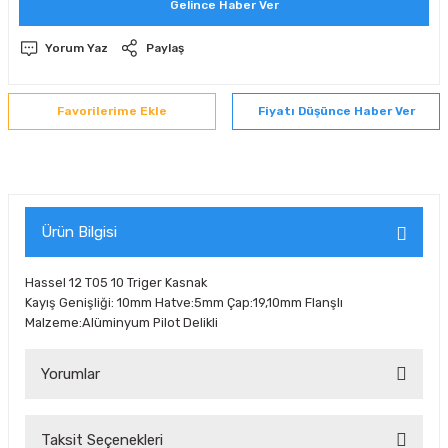
Gelince Haber Ver
 Sıralı Sabit Bilyalı Rulmanlar
mcı Ekipmanlar
Yorum Yaz
Paylaş
senel Bilyalı Rulmanlar
Manifoldlar)
anları
Fiyatı Düşünce Haber Ver
yatür Rulmanlar
anlar ve Yardımcı Elemanlar
lmanları
Sıralı Sabit Bilyalı Rulmanlar
Pompası
k Sıralı Sabit Bilyalı Rulmanlar
 Yedek Parça Ekipmanları
Ürün Bilgisi
ezgah Serisi Rulmanlar
rmazlık Elemanları
Hassel 12 T05 10 Triger Kasnak
Kayış Genişliği: 10mm Hatve:5mm Çap:19,10mm Flanşlı
ynak Makaralı Rulmanlar
Malzeme:Alüminyum Pilot Delikli
erisi Silindirik Makaralı Rulmanlar
Yorumlar
manlar
Taksit Seçenekleri