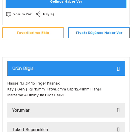
Gelince Haber Ver
 Sıralı Sabit Bilyalı Rulmanlar
mcı Ekipmanlar
Yorum Yaz
Paylaş
senel Bilyalı Rulmanlar
Manifoldlar)
anları
Fiyatı Düşünce Haber Ver
yatür Rulmanlar
anlar ve Yardımcı Elemanlar
lmanları
Sıralı Sabit Bilyalı Rulmanlar
Pompası
k Sıralı Sabit Bilyalı Rulmanlar
 Yedek Parça Ekipmanları
Ürün Bilgisi
ezgah Serisi Rulmanlar
rmazlık Elemanları
Hassel 13 3M 15 Triger Kasnak
Kayış Genişliği: 15mm Hatve:3mm Çap:12,41mm Flanşlı
ynak Makaralı Rulmanlar
Malzeme:Alüminyum Pilot Delikli
erisi Silindirik Makaralı Rulmanlar
Yorumlar
manlar
Taksit Seçenekleri