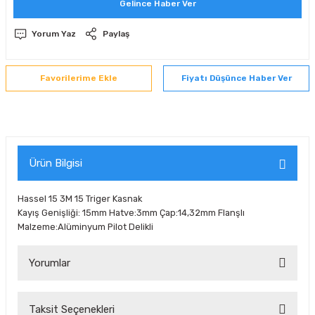
Gelince Haber Ver
 Sıralı Sabit Bilyalı Rulmanlar
mcı Ekipmanlar
Yorum Yaz
Paylaş
senel Bilyalı Rulmanlar
Manifoldlar)
anları
Fiyatı Düşünce Haber Ver
yatür Rulmanlar
anlar ve Yardımcı Elemanlar
lmanları
Sıralı Sabit Bilyalı Rulmanlar
Pompası
k Sıralı Sabit Bilyalı Rulmanlar
 Yedek Parça Ekipmanları
Ürün Bilgisi
ezgah Serisi Rulmanlar
rmazlık Elemanları
Hassel 15 3M 15 Triger Kasnak
Kayış Genişliği: 15mm Hatve:3mm Çap:14,32mm Flanşlı
ynak Makaralı Rulmanlar
Malzeme:Alüminyum Pilot Delikli
erisi Silindirik Makaralı Rulmanlar
Yorumlar
manlar
Taksit Seçenekleri