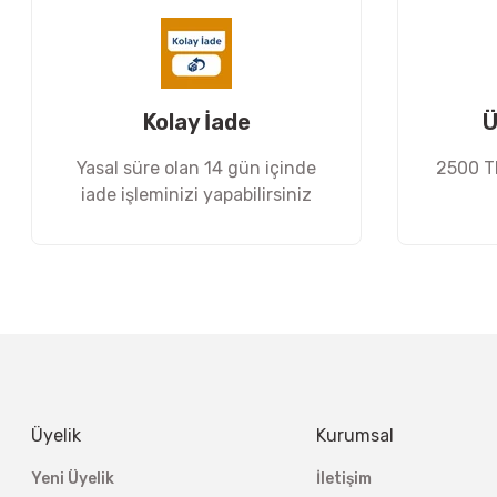
Ürün bilgilerinde hatalar bulunuyor.
Ürün fiyatı diğer sitelerden daha pahalı.
Bu ürüne benzer farklı alternatifler olmalı.
Kolay İade
Ü
Yasal süre olan 14 gün içinde
2500 TL
iade işleminizi yapabilirsiniz
Üyelik
Kurumsal
Yeni Üyelik
İletişim