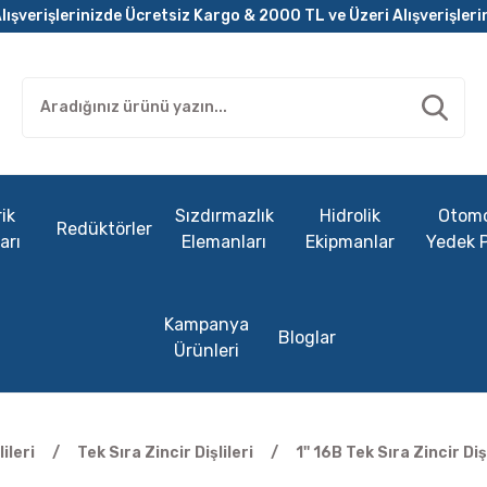
lışverişlerinizde Ücretsiz Kargo & 2000 TL ve Üzeri Alışverişleri
ik
Sızdırmazlık
Hidrolik
Otomo
Redüktörler
arı
Elemanları
Ekipmanlar
Yedek 
Kampanya
Bloglar
Ürünleri
lileri
Tek Sıra Zincir Dişlileri
1'' 16B Tek Sıra Zincir Diş