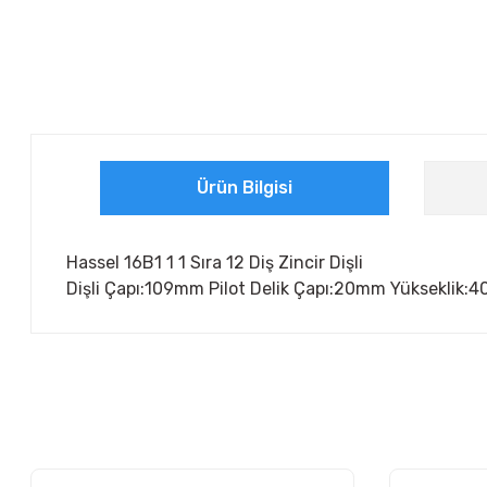
Ürün Bilgisi
Hassel 16B1 1 1 Sıra 12 Diş Zincir Dişli
Dişli Çapı:109mm Pilot Delik Çapı:20mm Yükseklik:
Bu ürünün fiyat bilgisi, resim, ürün açıklamalarında ve diğer ko
Görüş ve önerileriniz için teşekkür ederiz.
Ürün resmi kalitesiz, bozuk veya görüntülenemiyor.
Ürün açıklamasında eksik bilgiler bulunuyor.