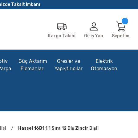
nizde Taksit İmkanı
Giriş Yap
Sepetim
Kargo Takibi
tiv
Güç Aktarım
Gresler ve
Elektrik
Parça
Elemanları
Yapıştırıcılar
Otomasyon
lisi
Hassel 16B1 1 1 Sıra 12 Diş Zincir Dişli