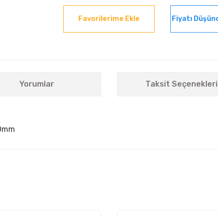
Fiyatı Düşün
Yorumlar
Taksit Seçenekleri
40mm
nularda yetersiz gördüğünüz noktaları öneri formunu kullanarak tarafımıza i
Bu ürüne ilk yorumu siz yapın!
Yorum Yaz