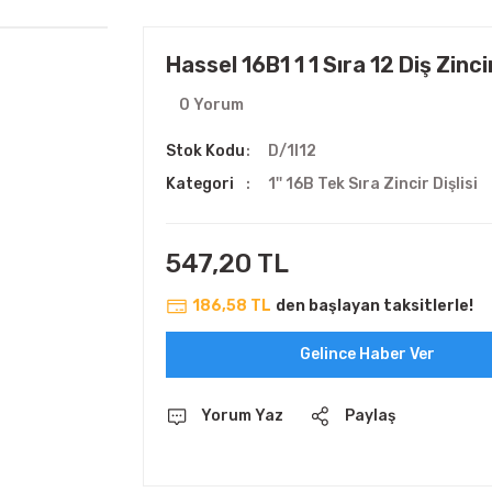
Hassel 16B1 1 1 Sıra 12 Diş Zincir
0 Yorum
Stok Kodu
D/1I12
Kategori
1'' 16B Tek Sıra Zincir Dişlisi
547,20 TL
186,58 TL
den başlayan taksitlerle!
Gelince Haber Ver
Yorum Yaz
Paylaş