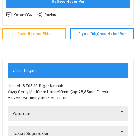
Gelince Haber Ver
 Sıralı Sabit Bilyalı Rulmanlar
mcı Ekipmanlar
Yorum Yaz
Paylaş
senel Bilyalı Rulmanlar
Manifoldlar)
anları
Fiyatı Düşünce Haber Ver
yatür Rulmanlar
anlar ve Yardımcı Elemanlar
lmanları
Sıralı Sabit Bilyalı Rulmanlar
Pompası
k Sıralı Sabit Bilyalı Rulmanlar
 Yedek Parça Ekipmanları
Ürün Bilgisi
ezgah Serisi Rulmanlar
rmazlık Elemanları
Hassel 18 T05 10 Triger Kasnak
Kayış Genişliği: 10mm Hatve:10mm Çap:28,65mm Flanşlı
ynak Makaralı Rulmanlar
Malzeme:Alüminyum Pilot Delikli
erisi Silindirik Makaralı Rulmanlar
Yorumlar
manlar
Taksit Seçenekleri