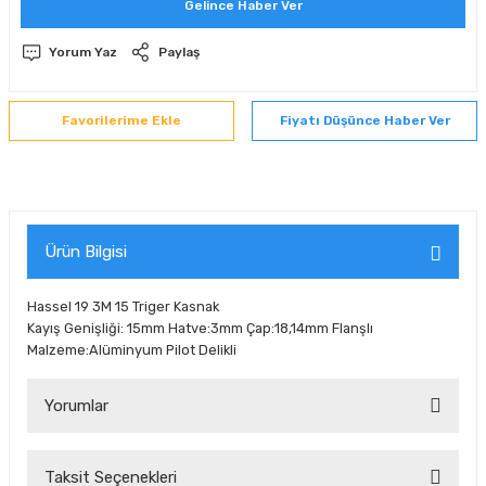
Gelince Haber Ver
 Sıralı Sabit Bilyalı Rulmanlar
mcı Ekipmanlar
Yorum Yaz
Paylaş
senel Bilyalı Rulmanlar
Manifoldlar)
anları
Fiyatı Düşünce Haber Ver
yatür Rulmanlar
anlar ve Yardımcı Elemanlar
lmanları
Sıralı Sabit Bilyalı Rulmanlar
Pompası
k Sıralı Sabit Bilyalı Rulmanlar
 Yedek Parça Ekipmanları
Ürün Bilgisi
ezgah Serisi Rulmanlar
rmazlık Elemanları
Hassel 19 3M 15 Triger Kasnak
Kayış Genişliği: 15mm Hatve:3mm Çap:18,14mm Flanşlı
ynak Makaralı Rulmanlar
Malzeme:Alüminyum Pilot Delikli
erisi Silindirik Makaralı Rulmanlar
Yorumlar
manlar
Taksit Seçenekleri