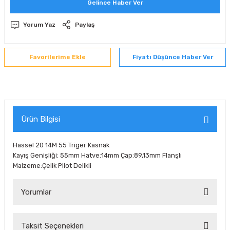
Gelince Haber Ver
 Sıralı Sabit Bilyalı Rulmanlar
mcı Ekipmanlar
Yorum Yaz
Paylaş
senel Bilyalı Rulmanlar
Manifoldlar)
anları
Fiyatı Düşünce Haber Ver
yatür Rulmanlar
anlar ve Yardımcı Elemanlar
lmanları
Sıralı Sabit Bilyalı Rulmanlar
Pompası
k Sıralı Sabit Bilyalı Rulmanlar
 Yedek Parça Ekipmanları
Ürün Bilgisi
ezgah Serisi Rulmanlar
rmazlık Elemanları
Hassel 20 14M 55 Triger Kasnak
Kayış Genişliği: 55mm Hatve:14mm Çap:89,13mm Flanşlı
ynak Makaralı Rulmanlar
Malzeme:Çelik Pilot Delikli
erisi Silindirik Makaralı Rulmanlar
Yorumlar
manlar
Taksit Seçenekleri