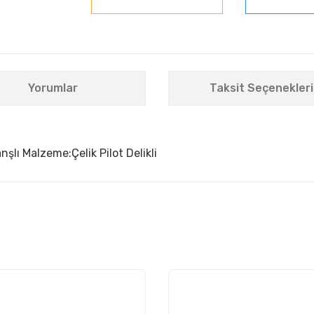
Yorumlar
Taksit Seçenekleri
lı Malzeme:Çelik Pilot Delikli
nularda yetersiz gördüğünüz noktaları öneri formunu kullanarak tarafımıza i
Bu ürüne ilk yorumu siz yapın!
Yorum Yaz