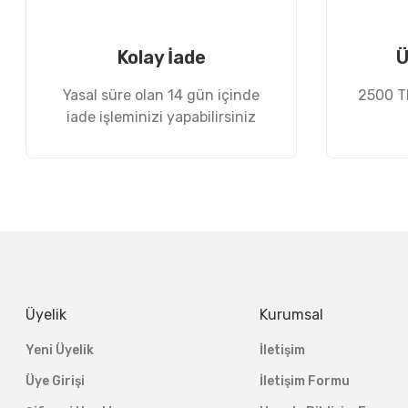
Ürün fiyatı diğer sitelerden daha pahalı.
Bu ürüne benzer farklı alternatifler olmalı.
Kolay İade
Ü
Yasal süre olan 14 gün içinde
2500 TL
iade işleminizi yapabilirsiniz
Üyelik
Kurumsal
Yeni Üyelik
İletişim
Üye Girişi
İletişim Formu