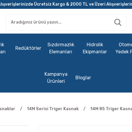
lışverişlerinizde Ücretsiz Kargo & 2000 TL ve Üzeri Alışverişleri
ik
Sızdırmazlık
Hidrolik
Otomo
Redüktörler
arı
Elemanları
Ekipmanlar
Yedek 
Kampanya
Bloglar
Ürünleri
snaklar
14M Serisi Triger Kasnak
14M 85 Triger Kasn