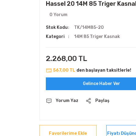
Hassel 20 14M 85 Triger Kasna
0 Yorum
Stok Kodu
TK/14M85-20
Kategori
14M 85 Triger Kasnak
2.268,00 TL
567,00 TL
den başlayan taksitlerle!
Gelince Haber Ver
Yorum Yaz
Paylaş
Fiyatı Düşün