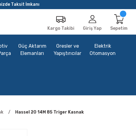
nizde Taksit İmkanı
Giriş Yap
Sepetim
Kargo Takibi
tiv
Güç Aktarım
Gresler ve
Elektrik
Parça
Elemanları
Yapıştırıcılar
Otomasyon
ak
Hassel 20 14M 85 Triger Kasnak