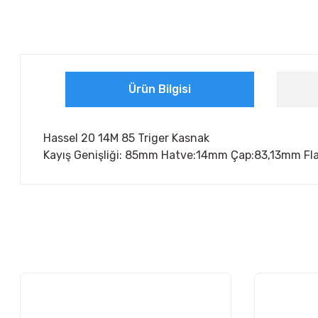
Ürün Bilgisi
Hassel 20 14M 85 Triger Kasnak
Kayış Genişliği: 85mm Hatve:14mm Çap:83,13mm Flanş
Bu ürünün fiyat bilgisi, resim, ürün açıklamalarında ve diğer ko
Görüş ve önerileriniz için teşekkür ederiz.
Ürün resmi kalitesiz, bozuk veya görüntülenemiyor.
Ürün açıklamasında eksik bilgiler bulunuyor.
Ürün bilgilerinde hatalar bulunuyor.