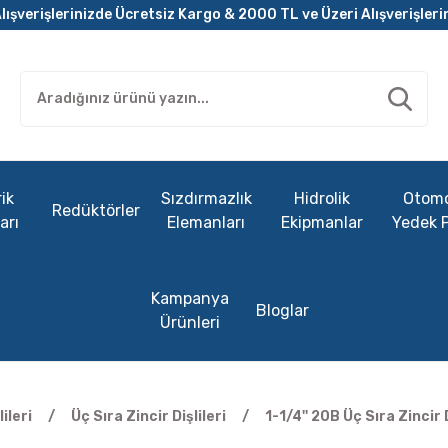
lışverişlerinizde Ücretsiz Kargo & 2000 TL ve Üzeri Alışverişleri
ik
Sızdırmazlık
Hidrolik
Otomo
Redüktörler
arı
Elemanları
Ekipmanlar
Yedek 
Kampanya
Bloglar
Ürünleri
lileri
Üç Sıra Zincir Dişlileri
1-1/4'' 20B Üç Sıra Zincir D