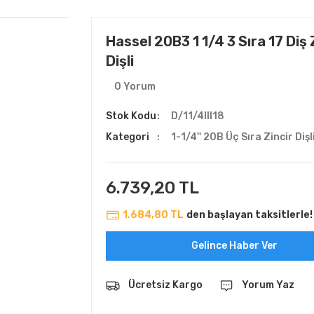
Hassel 20B3 1 1/4 3 Sıra 17 Diş 
Dişli
0 Yorum
Stok Kodu
D/11/4III18
Kategori
1-1/4'' 20B Üç Sıra Zincir Dişl
6.739,20 TL
1.684,80 TL
den başlayan taksitlerle!
Gelince Haber Ver
Ücretsiz Kargo
Yorum Yaz