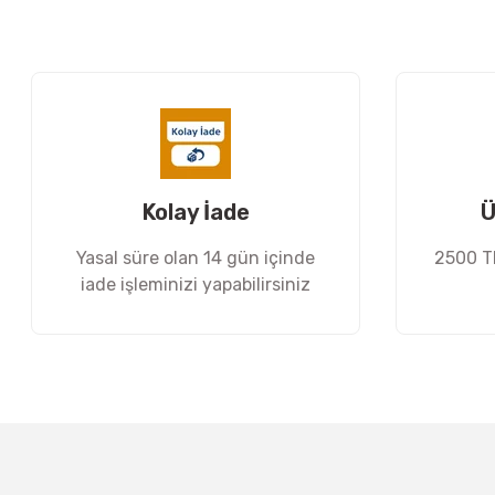
Ürün resmi kalitesiz, bozuk veya görüntülenemiyor.
Ürün açıklamasında eksik bilgiler bulunuyor.
Ürün bilgilerinde hatalar bulunuyor.
Ürün fiyatı diğer sitelerden daha pahalı.
Bu ürüne benzer farklı alternatifler olmalı.
Kolay İade
Ü
Yasal süre olan 14 gün içinde
2500 TL
iade işleminizi yapabilirsiniz