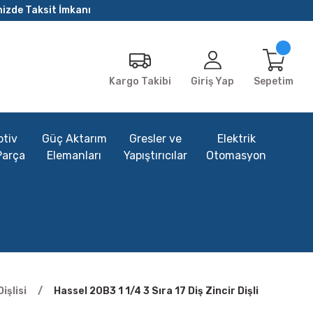
nizde Taksit İmkanı
Giriş Yap
Sepetim
Kargo Takibi
tiv
Güç Aktarım
Gresler ve
Elektrik
Parça
Elemanları
Yapıştırıcılar
Otomasyon
işlisi
Hassel 20B3 1 1/4 3 Sıra 17 Diş Zincir Dişli