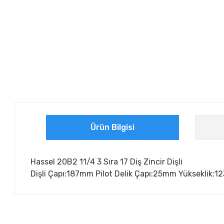
Ürün Bilgisi
Hassel 20B2 11/4 3 Sıra 17 Diş Zincir Dişli
Dişli Çapı:187mm Pilot Delik Çapı:25mm Yükseklik:
Bu ürünün fiyat bilgisi, resim, ürün açıklamalarında ve diğer ko
Görüş ve önerileriniz için teşekkür ederiz.