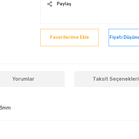
Paylaş
Fiyatı Düşün
Yorumlar
Taksit Seçenekleri
123mm
nularda yetersiz gördüğünüz noktaları öneri formunu kullanarak tarafımıza i
Bu ürüne ilk yorumu siz yapın!