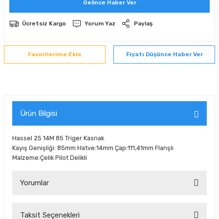
Gelince Haber Ver
 Sıralı Sabit Bilyalı Rulmanlar
mcı Ekipmanlar
Ücretsiz Kargo
Yorum Yaz
Paylaş
senel Bilyalı Rulmanlar
Manifoldlar)
anları
Fiyatı Düşünce Haber Ver
yatür Rulmanlar
anlar ve Yardımcı Elemanlar
lmanları
Sıralı Sabit Bilyalı Rulmanlar
Pompası
k Sıralı Sabit Bilyalı Rulmanlar
 Yedek Parça Ekipmanları
Ürün Bilgisi
ezgah Serisi Rulmanlar
rmazlık Elemanları
Hassel 25 14M 85 Triger Kasnak
Kayış Genişliği: 85mm Hatve:14mm Çap:111,41mm Flanşlı
ynak Makaralı Rulmanlar
Malzeme:Çelik Pilot Delikli
erisi Silindirik Makaralı Rulmanlar
Yorumlar
manlar
Taksit Seçenekleri